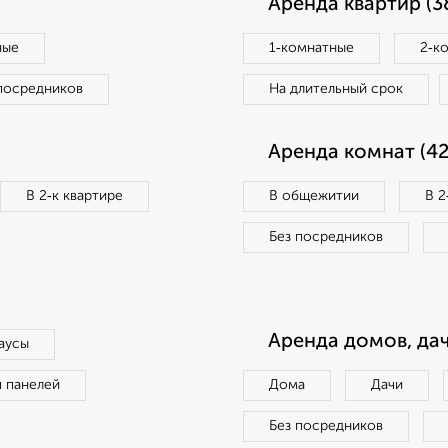
Аренда квартир (3
ные
1‑комнатные
2‑к
посредников
На длительный срок
Аренда комнат (42
В 2‑к квартире
В общежитии
В 2
Без посредников
Аренда домов, дач
аусы
п панелей
Дома
Дачи
Без посредников