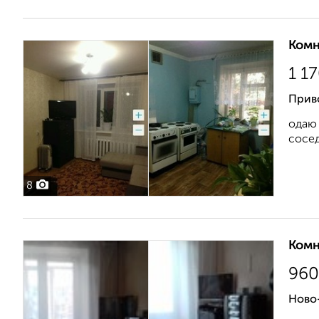
Комн
1 1
Приво
одаю 
сосед
8
Комн
960
Ново-