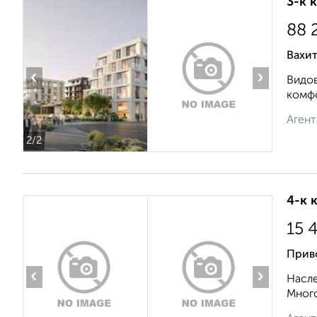
3-к 
88 
Вахи
‹
›
Видов
комфо
Агент
2
/2
4-к 
15 
Прив
‹
›
Насле
Много