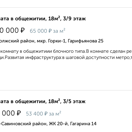
ата в общежитии, 18м², 3/9 этаж
₽
70 000
₽
65 000
за м²
лжский район, мкр. Горки-1, Гарифьянова 25
комнату в общежитиии блочного типа.В комнате сделан р
и.Развитая инфраструктура:в шаговой доступности метро,т
ата в общежитии, 18м², 3/5 этаж
₽
 000
₽
53 400
за м²
Савиновский район, ЖК 20-й, Гагарина 14