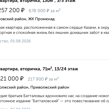
квартира, вторичка, 130м², 3/5 этаж
₽
257 200
₽
678 000
за м²
товский район, ЖК Променад
ая квартира, расположенная в самом сердце Казани, в окр
ртная и спокойная жизнь без лишних домашних забот в кв
ство, 05.08.2026
квартира, вторичка, 71м², 13/24 этаж
₽
421 000
₽
217 900
за м²
олжский район, Приволжский район
дие братьев Батталовых вдохновило нас на создание новог
томное издание "Батталовский" — это повествование об од