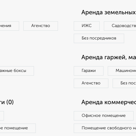
Аренда земельных 
чения
Агенство
ИЖС
Садоводст
Без посредников
Аренда гаржей, м
ражные боксы
Гаражи
Машиноме
Агенство
Без по
и (0)
Аренда коммерчес
Офисное помещение
ое помещение
Помещение свободного н