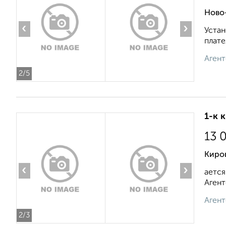
Ново
‹
›
Устан
плате
Агент
2
/5
1-к 
13 
Киров
‹
›
ается
Агент
Агент
2
/3