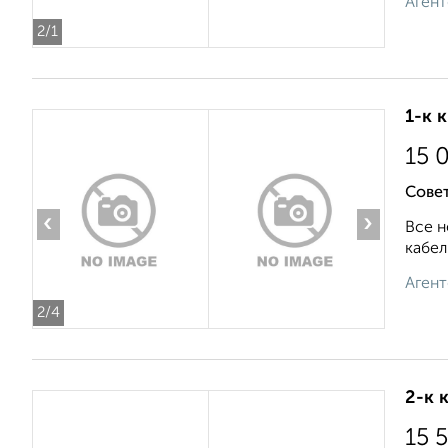
Агент
2
/1
1-к 
15 
Совет
‹
›
Все н
кабел
Агент
2
/4
2-к 
15 