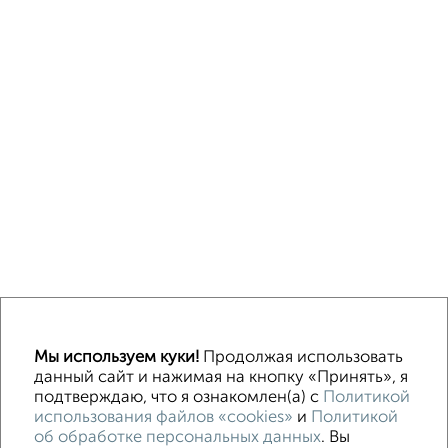
↑ НАВЕРХ К МЕНЮ
Мы используем куки!
Продолжая использовать
Машиноместа в паркинге
Без посредников
данный сайт и нажимая на кнопку «Принять», я
подтверждаю, что я ознакомлен(а) с
Политикой
использования файлов «cookies»
и
Политикой
Контакты
Политика конфиденциальности
об обработке персональных данных
. Вы