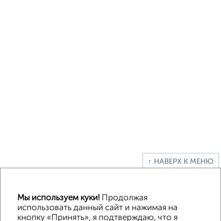
↑ НАВЕРХ К МЕНЮ
Офисное помещение
Торговое помещение
Помещение свободного назначения
Складское помещение
Мы используем куки!
Продолжая
Производственное помещение
использовать данный сайт и нажимая на
кнопку «Принять», я подтверждаю, что я