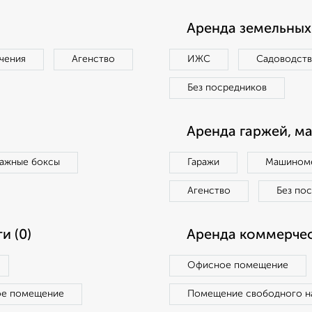
Аренда земельных 
чения
Агенство
ИЖС
Садоводст
Без посредников
Аренда гаржей, м
ражные боксы
Гаражи
Машиноме
Агенство
Без по
и (0)
Аренда коммерчес
Офисное помещение
ое помещение
Помещение свободного н