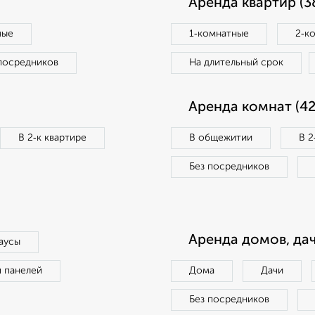
Аренда квартир (3
ные
1‑комнатные
2‑к
посредников
На длительный срок
Аренда комнат (42
В 2‑к квартире
В общежитии
В 2
Без посредников
Аренда домов, дач
аусы
п панелей
Дома
Дачи
Без посредников