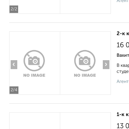
Агент
2
/2
2-к 
16 
Вахит
‹
›
В ква
студе
Агент
2
/4
1-к 
13 