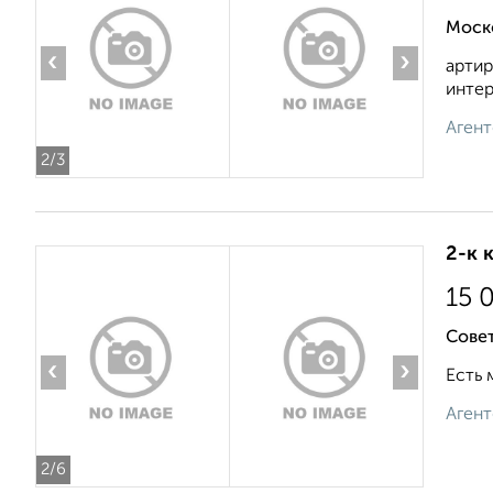
Моск
‹
›
артир
интер
Агент
2
/3
2-к 
15 
Совет
‹
›
Есть 
Агент
2
/6