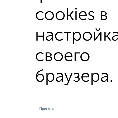
с центральным отоплением
Вторичное жилье
cookies в
в панельном доме
с раздельным санузлом
площадью до 40 м²
В ипотеку
настройк
С панорамными окнами
С паркингом
В экологически чистом районе
Двухуровневые
своего
↑ НАВЕРХ К МЕНЮ
браузера.
Однокомнатные
Двухкомнатные
Трехкомнатные
4‑комнатные
Квартиры студии
От застройщика
Без посредников
Вторичное жилье
В новостройке
В строящемся доме
В новом доме
Контакты
Политика конфиденциальности
Пользовательское соглашение
Казань, улица Сафиуллина 5
Принять
© 2015–2026
Сайт-доска объявлений недвижимости
О проекте
Реклама на портале
Новости
Статьи
Блог
Риэлторы
Агентства