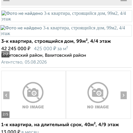
3-к квартира, строящийся дом, 99м², 4/4 этаж
₽
₽
42 245 000
425 000
за м²
2
/2
Вахитовский район, Вахитовский район
Агентство, 05.08.2026
‹
›
2
/5
1-к квартира, на длительный срок, 40м², 4/9 этаж
₽
13 000
в месяц