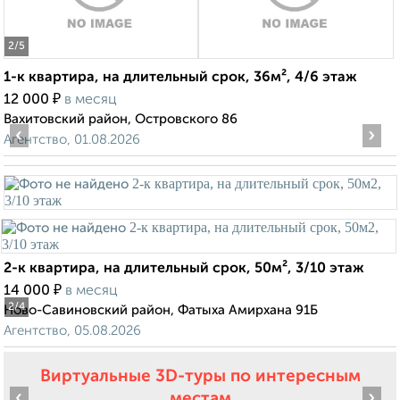
2
/5
1-к квартира, на длительный срок, 36м², 4/6 этаж
₽
12 000
в месяц
Вахитовский район, Островского 86
‹
›
Агентство, 01.08.2026
2-к квартира, на длительный срок, 50м², 3/10 этаж
₽
14 000
в месяц
2
/4
Ново-Савиновский район, Фатыха Амирхана 91Б
Агентство, 05.08.2026
Виртуальные 3D-туры по интересным
‹
›
местам