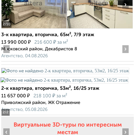
‹
›
2
/10
3-к квартира, вторичка, 65м², 7/9 этаж
₽
₽
13 990 000
216 600
за м²
‹
›
Московский район, Декабристов 8
Агентство, 04.08.2026
2-к квартира, вторичка, 53м², 16/25 этаж
₽
₽
11 657 000
218 100
за м²
Приволжский район, ЖК Отражение
Агентство, 05.08.2026
2
/2
Виртуальные 3D-туры по интересным
‹
›
местам