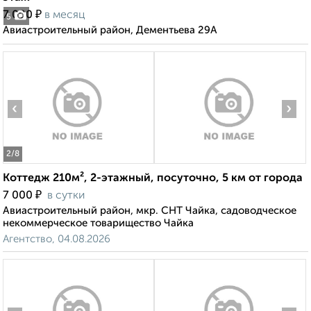
₽
7 000
в месяц
5
Авиастроительный район, Дементьева 29А
‹
›
2
/8
Коттедж 210м², 2-этажный, посуточно, 5 км от города
₽
7 000
в сутки
Авиастроительный район, мкр. СНТ Чайка, садоводческое
некоммерческое товарищество Чайка
Агентство, 04.08.2026