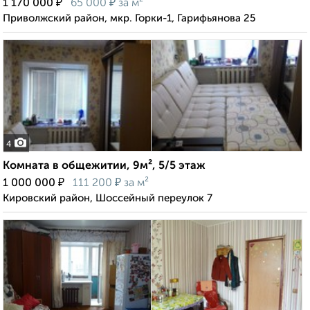
₽
₽
1 170 000
65 000
за м²
Приволжский район, мкр. Горки-1, Гарифьянова 25
4
Комната в общежитии, 9м², 5/5 этаж
₽
₽
1 000 000
111 200
за м²
Кировский район, Шоссейный переулок 7