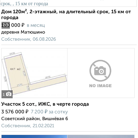
Дом 120м², 2-этажный, на длительный срок, 15 км от
города
₽
100 000
в месяц
2
/8
деревня Матюшино
Собственник, 06.08.2026
1
Участок 5 сот., ИЖС, в черте города
₽
₽
3 576 000
7 200
за сотку
Советский район, Вишнёвая 6
Собственник, 21.02.2021