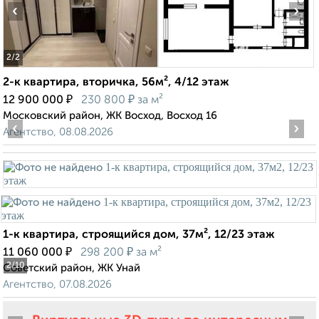
‹
›
2
/2
2-к квартира, вторичка, 56м², 4/12 этаж
₽
₽
12 900 000
230 800
за м²
Московский район, ЖК Восход, Восход 16
‹
›
Агентство, 08.08.2026
1-к квартира, строящийся дом, 37м², 12/23 этаж
₽
₽
11 060 000
298 200
за м²
2
/10
Советский район, ЖК Унай
Агентство, 07.08.2026