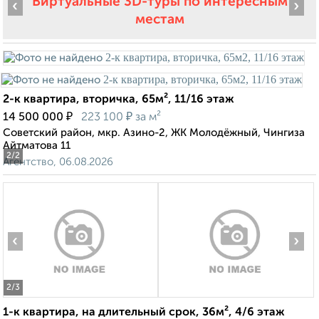
Виртуальные 3D-туры по интересным
‹
›
местам
2-к квартира, вторичка, 65м², 11/16 этаж
₽
₽
14 500 000
223 100
за м²
Советский район, мкр. Азино-2, ЖК Молодёжный, Чингиза
Айтматова 11
2
/2
Агентство, 06.08.2026
‹
›
2
/3
1-к квартира, на длительный срок, 36м², 4/6 этаж