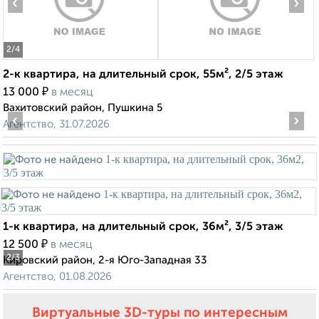
‹
›
2
/4
2-к квартира, на длительный срок, 55м², 2/5 этаж
₽
13 000
в месяц
Вахитовский район, Пушкина 5
‹
›
Агентство, 31.07.2026
1-к квартира, на длительный срок, 36м², 3/5 этаж
₽
12 500
в месяц
2
/3
Кировский район, 2-я Юго-Западная 33
Агентство, 01.08.2026
Виртуальные 3D-туры по интересным