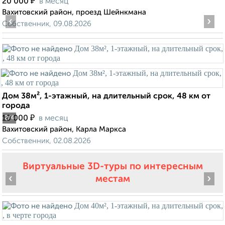
₽
20 000
в месяц
Вахитовский район, проезд Шейнкмана
‹
›
Собственник, 09.08.2026
Дом 38м², 1-этажный, на длительный срок, 48 км от
города
₽
10 000
в месяц
2
/4
Вахитовский район, Карла Маркса
Собственник, 02.08.2026
Виртуальные 3D-туры по интересным
‹
›
местам