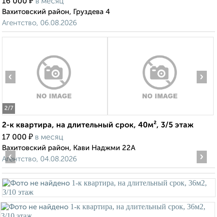
₽
16 000
в месяц
Вахитовский район, Груздева 4
Агентство, 06.08.2026
‹
›
2
/7
2-к квартира, на длительный срок, 40м², 3/5 этаж
₽
17 000
в месяц
Вахитовский район, Кави Наджми 22А
‹
›
Агентство, 04.08.2026