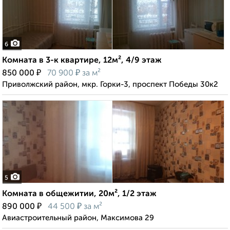
6
Комната в 3-к квартире, 12м², 4/9 этаж
₽
₽
850 000
70 900
за м²
Приволжский район, мкр. Горки-3, проспект Победы 30к2
5
Комната в общежитии, 20м², 1/2 этаж
₽
₽
890 000
44 500
за м²
Авиастроительный район, Максимова 29