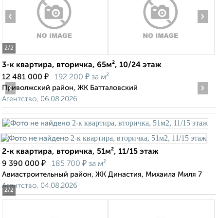
‹
›
2
/2
3-к квартира, вторичка, 65м², 10/24 этаж
₽
₽
12 481 000
192 200
за м²
‹
›
Приволжский район, ЖК Батталовский
Агентство, 06.08.2026
2-к квартира, вторичка, 51м², 11/15 этаж
₽
₽
9 390 000
185 700
за м²
Авиастроительный район, ЖК Династия, Михаила Миля 7
Агентство, 04.08.2026
2
/2