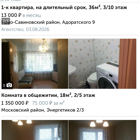
1-к квартира, на длительный срок, 36м², 3/10 этаж
₽
13 000
в месяц
2
/3
Ново-Савиновский район, Адоратского 9
Агентство, 03.08.2026
3
Комната в общежитии, 18м², 2/5 этаж
₽
₽
1 350 000
75 000
за м²
Московский район, Энергетиков 2/3