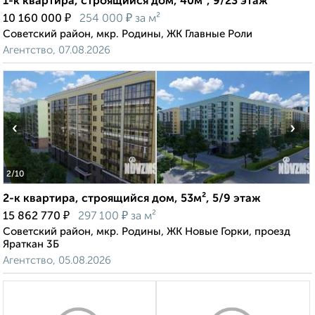
1-к квартира, строящийся дом, 40м², 9/23 этаж
₽
₽
10 160 000
254 000
за м²
Советский район, мкр. Родины, ЖК Главные Роли
Агентство, 07.08.2026
‹
›
2
/10
2-к квартира, строящийся дом, 53м², 5/9 этаж
₽
₽
15 862 770
297 100
за м²
Советский район, мкр. Родины, ЖК Новые Горки, проезд
Яраткан 3Б
Агентство, 05.08.2026