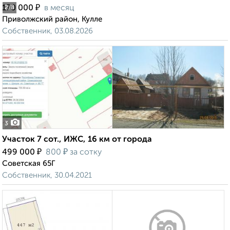
₽
170 000
в месяц
2
/8
Приволжский район, Кулле
Собственник, 03.08.2026
3
Участок 7 сот., ИЖС, 16 км от города
₽
₽
499 000
800
за сотку
Советская 65Г
Собственник, 30.04.2021