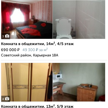
3
Комната в общежитии, 14м², 4/5 этаж
₽
₽
690 000
49 300
за м²
Советский район, Карьерная 18А
4
Комната в общежитии, 13м², 5/9 этаж