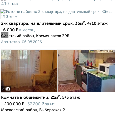
2-к квартира, на длительный срок, 36м², 4/10 этаж
₽
16 000
в месяц
2
/4
Советский район, Космонавтов 39Б
Агентство, 06.08.2026
6
Комната в общежитии, 21м², 5/5 этаж
₽
₽
1 200 000
57 200
за м²
Московский район, Выборгская 2