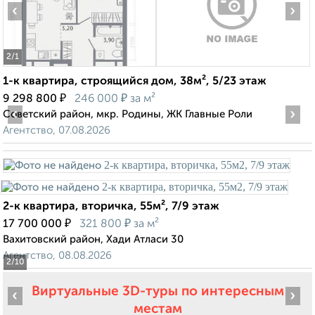
‹
›
2
/1
1-к квартира, строящийся дом, 38м², 5/23 этаж
₽
₽
9 298 800
246 000
за м²
‹
›
Советский район, мкр. Родины, ЖК Главные Роли
Агентство, 07.08.2026
2-к квартира, вторичка, 55м², 7/9 этаж
₽
₽
17 700 000
321 800
за м²
Вахитовский район, Хади Атласи 30
Агентство, 08.08.2026
2
/10
Виртуальные 3D-туры по интересным
‹
›
местам