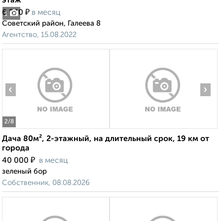
этаж
₽
6 500
в месяц
1
Советский район, Галеева 8
Агентство, 15.08.2022
‹
›
2
/8
Дача 80м², 2-этажный, на длительный срок, 19 км от
города
₽
40 000
в месяц
зеленый бор
Собственник, 08.08.2026