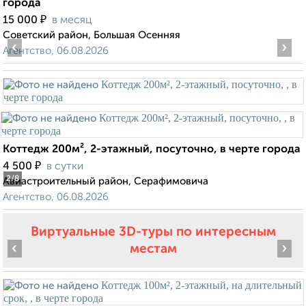
города
₽
15 000
в месяц
Советский район, Большая Осенняя
‹
›
Агентство, 06.08.2026
Коттедж 200м², 2-этажный, посуточно, в черте города
₽
4 500
в сутки
2
/8
Авиастроительный район, Серафимовича
Агентство, 06.08.2026
Виртуальные 3D-туры по интересным
‹
›
местам