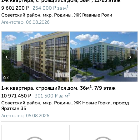
1-к квартира, строящийся дом, 38м², 11/23 этаж
₽
₽
9 601 200
254 000
за м²
Советский район, мкр. Родины, ЖК Главные Роли
Агентство, 06.08.2026
‹
›
2
/2
1-к квартира, строящийся дом, 36м², 7/9 этаж
₽
₽
10 971 450
301 500
за м²
Советский район, мкр. Родины, ЖК Новые Горки, проезд
Яраткан 3Б
Агентство, 05.08.2026