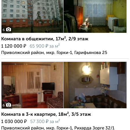
6
Комната в общежитии, 17м², 2/9 этаж
₽
₽
1 120 000
65 900
за м²
Приволжский район, мкр. Горки-1, Гарифьянова 25
6
Комната в 3-к квартире, 18м², 3/5 этаж
₽
₽
1 030 000
57 300
за м²
Приволжский район, мкр. Горки-1, Рихарда Зорге 32/1