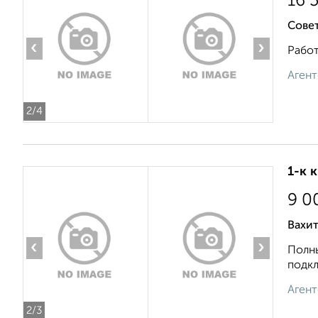
16 
Сове
‹
›
Работ
Агент
2
/4
1-к 
9 0
Вахит
‹
›
Полны
подкл
Агент
2
/3