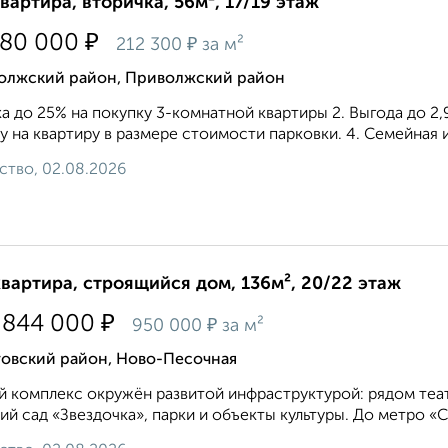
квартира, вторичка, 56м², 17/19 этаж
₽
880 000
₽
212 300
за м²
олжский район, Приволжский район
а до 25% на покупку 3-комнатной квартиры 2. Выгода до 2,9
у на квартиру в размере стоимости парковки. 4. Семейная и
ство, 02.08.2026
квартира, строящийся дом, 136м², 20/22 этаж
₽
 844 000
₽
950 000
за м²
товский район, Ново-Песочная
 комплекс окружён развитой инфраструктурой: рядом театр
ий сад «Звездочка», парки и объекты культуры. До метро «С