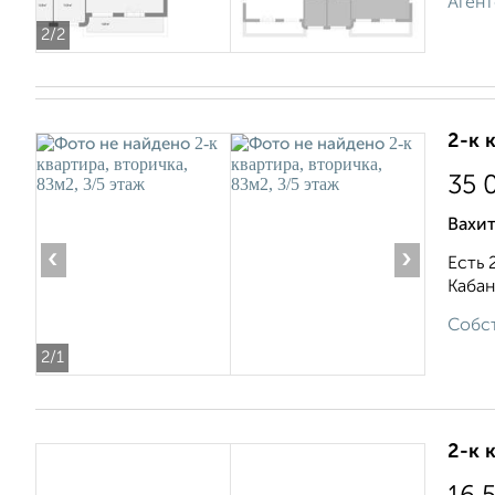
Агент
2
/2
2-к 
35 
Вахит
‹
›
Есть 
Кабан
Собст
2
/1
2-к 