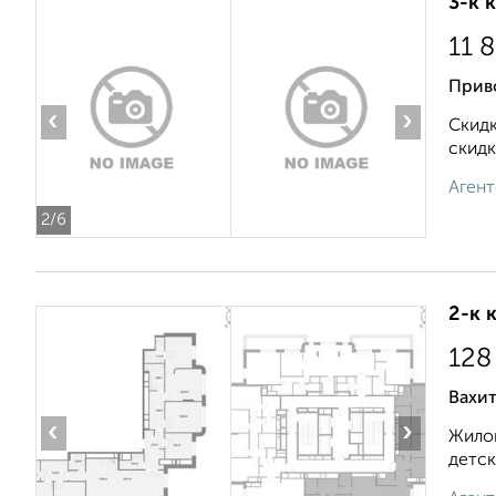
3-к 
11 
Прив
‹
›
Скидк
скидк
Агент
2
/6
2-к 
128
Вахи
‹
›
Жилой
детск