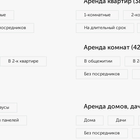
Аренда квартир (3
ные
1‑комнатные
2‑к
посредников
На длительный срок
Аренда комнат (42
В 2‑к квартире
В общежитии
В 2
Без посредников
Аренда домов, дач
аусы
п панелей
Дома
Дачи
Без посредников