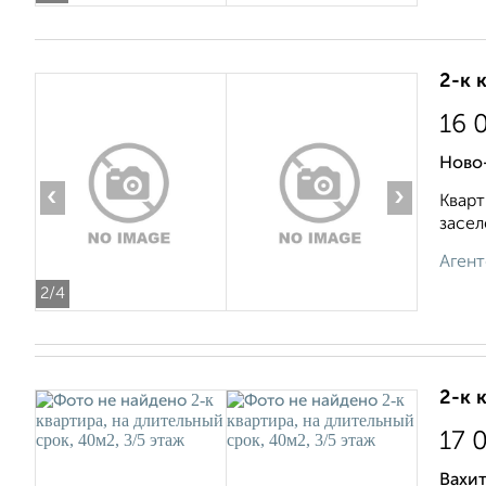
2-к 
16 
Ново-
‹
›
Кварт
засел
Агент
2
/4
2-к 
17 
Вахи