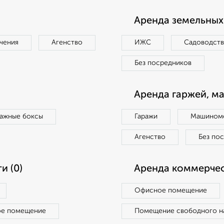
Аренда земельных 
чения
Агенство
ИЖС
Садоводст
Без посредников
Аренда гаржей, м
ражные боксы
Гаражи
Машиноме
Агенство
Без по
и (0)
Аренда коммерчес
Офисное помещение
ое помещение
Помещение свободного н