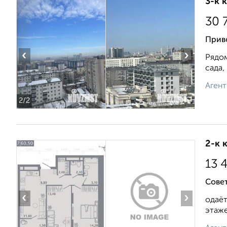
3-к 
30 
Прив
‹
›
Рядом
сада,
Агент
2
/2
2-к 
13 
Совет
‹
›
одаёт
этаже.