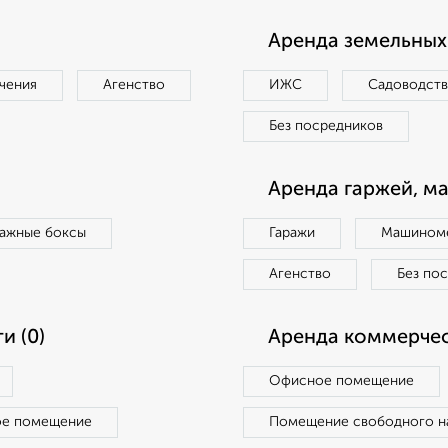
Аренда земельных 
чения
Агенство
ИЖС
Садоводст
Без посредников
Аренда гаржей, м
ражные боксы
Гаражи
Машиноме
Агенство
Без по
и (0)
Аренда коммерчес
Офисное помещение
ое помещение
Помещение свободного н