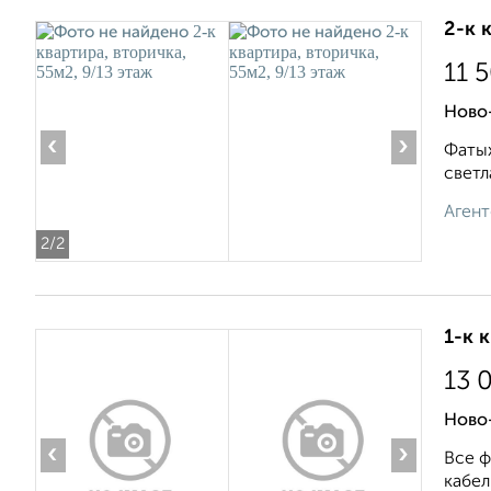
2-к 
11 
Ново
‹
›
Фатых
светл
Агент
2
/2
1-к 
13 
Ново
‹
›
Все ф
кабел