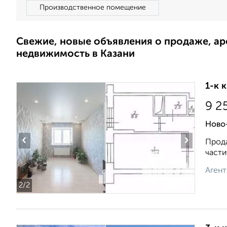
Производственное помещение
Свежие, новые объявления о продаже, а
недвижимость в Казани
1-к 
9 2
Ново-
‹
›
Прода
части
Агент
2
/2