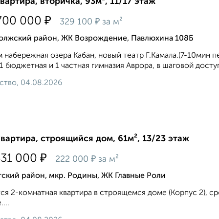
квартира, вторичка, 93м², 11/17 этаж
₽
700 000
₽
329 100
за м²
олжский район, ЖК Возрождение, Павлюхина 108Б
 набережная озера Кабан, новый театр Г.Камала.(7-10мин п
 1 бюджетная и 1 частная гимназия Аврора, в шаговой доступ
ство, 04.08.2026
квартира, строящийся дом, 61м², 13/23 этаж
₽
431 000
₽
222 000
за м²
ский район, мкр. Родины, ЖК Главные Роли
ся 2-комнатная квартира в строящемся доме (Корпус 2), срок
...