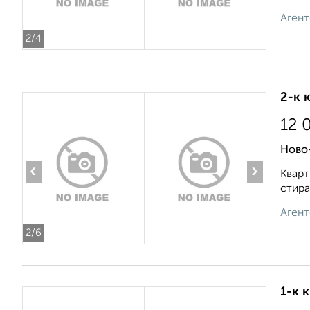
Агент
2
/4
2-к 
12 
Ново
‹
›
Кварт
стира
Агент
2
/6
1-к 