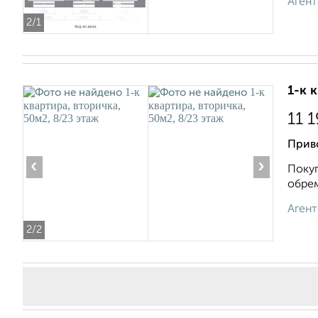
Агент
2
/1
1-к 
11 
Приво
‹
›
Покуп
обрем
Агент
2
/2