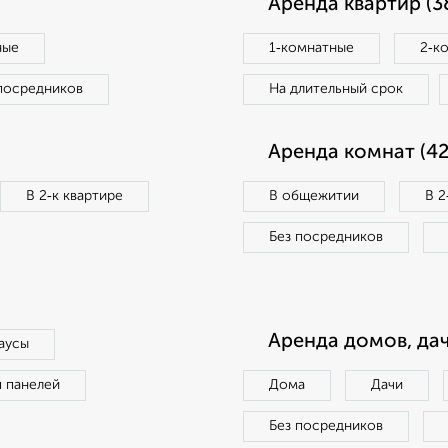
Аренда квартир (3
ные
1‑комнатные
2‑к
посредников
На длительный срок
Аренда комнат (42
В 2‑к квартире
В общежитии
В 2
Без посредников
Аренда домов, дач
аусы
п панелей
Дома
Дачи
Без посредников