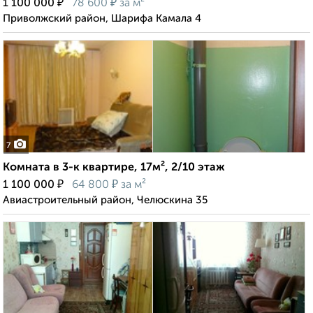
₽
₽
1 100 000
78 600
за м²
Приволжский район, Шарифа Камала 4
7
Комната в 3-к квартире, 17м², 2/10 этаж
₽
₽
1 100 000
64 800
за м²
Авиастроительный район, Челюскина 35