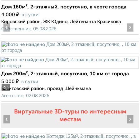
Дом 160м², 2-этажный, посуточно, в черте города
₽
4 000
в сутки
Кировский район, ЖК Юдино, Лейтенанта Красикова
‹
›
Собственник, 05.08.2026
Дом 200м², 2-этажный, посуточно, 10 км от города
₽
5 000
в сутки
2
/5
Вахитовский район, проезд Шейнкмана
Агентство, 02.08.2026
Виртуальные 3D-туры по интересным
‹
›
местам