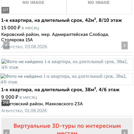
2
/7
1-к квартира, на длительный срок, 42м², 8/10 этаж
₽
15 000
в месяц
Кировский район, мкр. Адмиралтейская Слобода,
Столярова 15А
‹
›
Агентство, 03.08.2026
1-к квартира, на длительный срок, 38м², 4/6 этаж
₽
9 000
в месяц
2
/6
Вахитовский район, Маяковского 23А
Агентство, 01.08.2026
Виртуальные 3D-туры по интересным
‹
›
местам