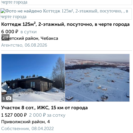
Коттедж 125м², 2-этажный, посуточно, в черте города
₽
6 000
в сутки
2
/8
Советский район, Чебакса
Агентство, 06.08.2026
5
Участок 8 сот., ИЖС, 15 км от города
₽
₽
1 527 000
2 000
за сотку
Приволжский район, 4
Собственник, 08.04.2022