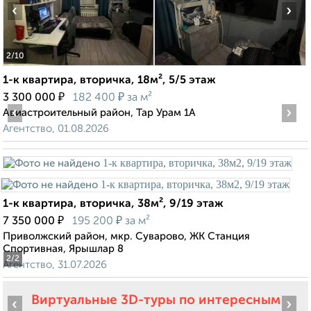
‹
›
2
/10
1-к квартира, вторичка, 18м², 5/5 этаж
₽
₽
3 300 000
182 400
за м²
‹
›
Авиастроительный район, Тар Урам 1А
Агентство, 01.08.2026
1-к квартира, вторичка, 38м², 9/19 этаж
₽
₽
7 350 000
195 200
за м²
Приволжский район, мкр. Суварово, ЖК Станция
Спортивная, Ярышлар 8
2
/2
Агентство, 31.07.2026
Виртуальные 3D-туры по интересным
‹
›