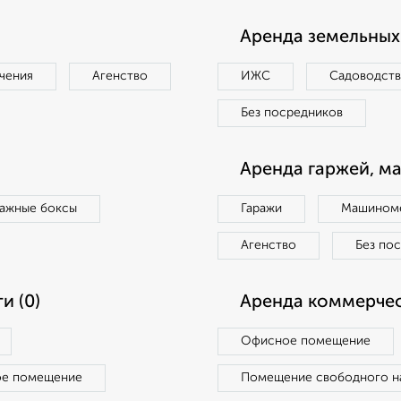
Аренда земельных 
чения
Агенство
ИЖС
Садоводст
Без посредников
Аренда гаржей, м
ражные боксы
Гаражи
Машиноме
Агенство
Без по
и (0)
Аренда коммерчес
Офисное помещение
ое помещение
Помещение свободного н