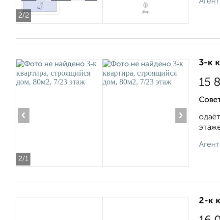
Агент
2
/2
3-к 
15 
Совет
‹
›
одаёт
этаже.
Агент
2
/1
2-к 