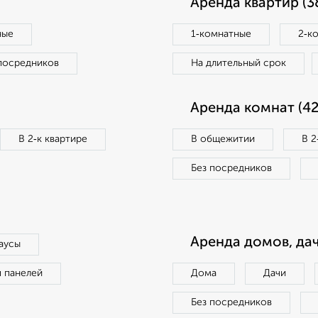
Аренда квартир (3
ные
1‑комнатные
2‑к
посредников
На длительный срок
Аренда комнат (42
В 2‑к квартире
В общежитии
В 2
Без посредников
Аренда домов, дач
аусы
п панелей
Дома
Дачи
Без посредников