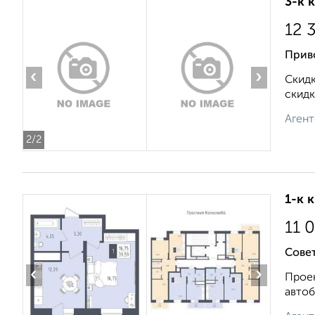
3-к 
12 
Прив
‹
›
Скидк
скидк
Агент
2
/2
1-к 
11 
Сове
‹
›
Проек
автоб