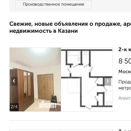
Производственное помещение
Свежие, новые объявления о продаже, а
недвижимость в Казани
2-к 
8 5
Моск
‹
›
Прода
метро
Агент
2
/4