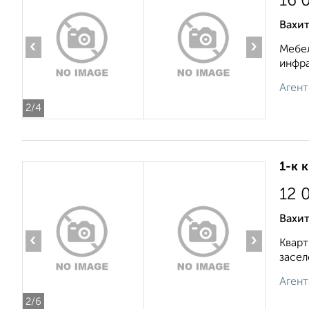
16 
Вахит
‹
›
Мебел
инфра
Агент
2
/4
1-к 
12 
Вахит
‹
›
Кварт
засел
Агент
2
/6