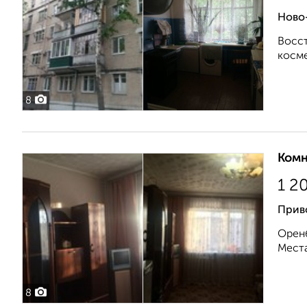
Ново-
Восст
косме
8
Комн
1 2
Прив
Оренб
Места
8