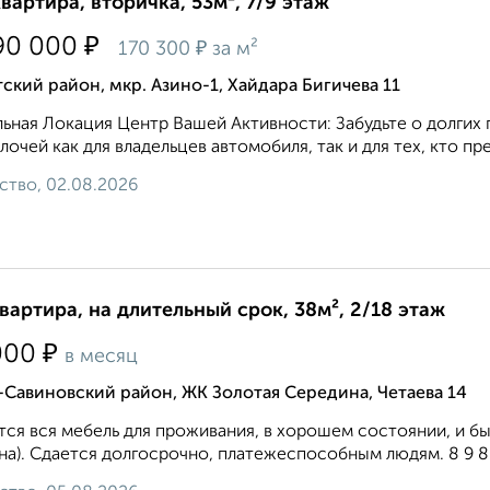
квартира, вторичка, 53м², 7/9 этаж
₽
90 000
₽
170 300
за м²
ский район, мкр. Азино-1, Хайдара Бигичева 11
ьная Локация Центр Вашей Активности: Забудьте о долгих 
лочей как для владельцев автомобиля, так и для тех, кто п
ство, 02.08.2026
квартира, на длительный срок, 38м², 2/18 этаж
₽
000
в месяц
Савиновский район, ЖК Золотая Середина, Четаева 14
ся вся мебель для проживания, в хорошем состоянии, и быт
а). Сдается долгосрочно, платежеспособным людям. 8 9 8 2 6