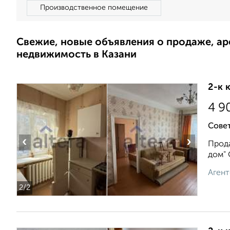
Производственное помещение
Свежие, новые объявления о продаже, а
недвижимость в Казани
2-к 
4 9
Совет
‹
›
Прода
дом" 
Агент
2
/2