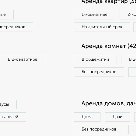
Аренда квартир (3
ные
1‑комнатные
2‑к
посредников
На длительный срок
Аренда комнат (42
В 2‑к квартире
В общежитии
В 2
Без посредников
Аренда домов, дач
аусы
п панелей
Дома
Дачи
Без посредников