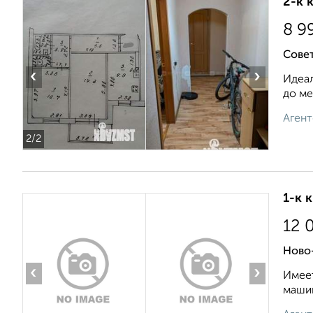
2-к 
8 9
Совет
‹
›
Идеал
до ме
Агент
2
/2
1-к 
12 
Ново-
‹
›
Имеет
машин