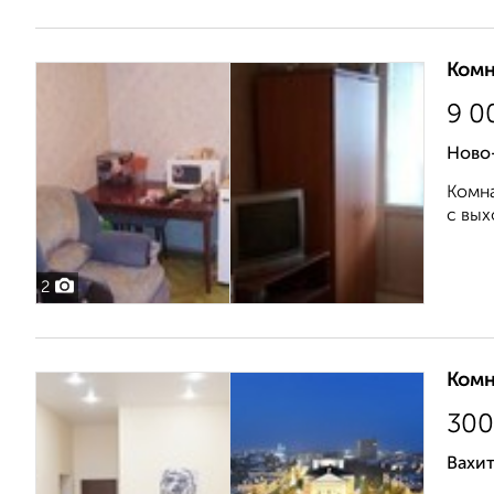
Комн
9 0
Ново-
Комна
c вых
2
Комн
30
Вахит