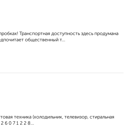
пробках! Транспортная доступность здесь продумана
редпочитает общественный т...
овая техника (холодильник, телевизор, стиральная
 0 7 1 2 2 8...