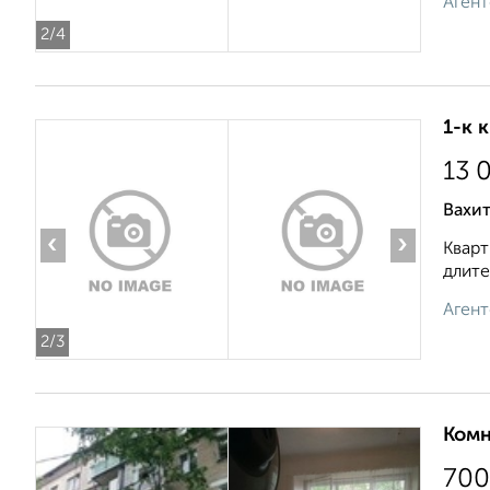
Агент
2
/4
1-к 
13 
Вахи
‹
›
Кварт
длите
Агент
2
/3
Комн
700