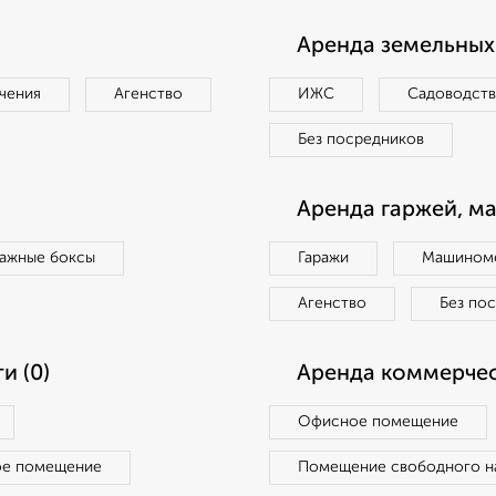
Аренда земельных 
чения
Агенство
ИЖС
Садоводст
Без посредников
Аренда гаржей, м
ражные боксы
Гаражи
Машиноме
Агенство
Без по
и (0)
Аренда коммерчес
Офисное помещение
ое помещение
Помещение свободного н