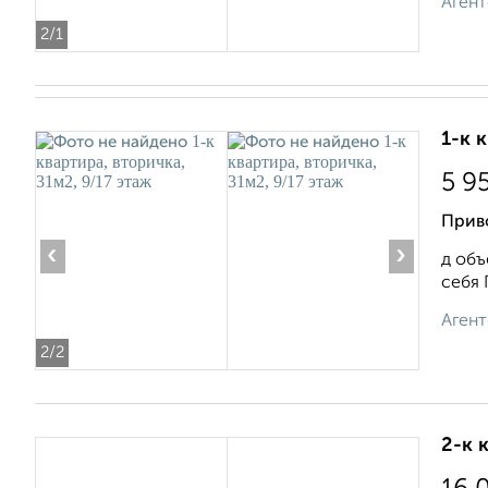
Агент
2
/1
1-к 
5 9
Прив
‹
›
д объ
себя 
Агент
2
/2
2-к 