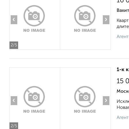
16 
Вахи
‹
›
Кварт
длите
Агент
2
/5
1-к 
15 
Моск
‹
›
Исклю
Новая
Агент
2
/5