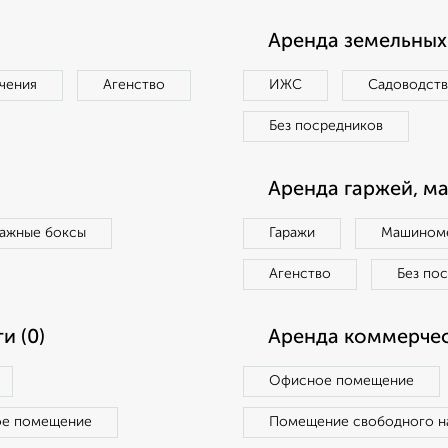
Аренда земельных 
чения
Агенство
ИЖС
Садоводст
Без посредников
Аренда гаржей, м
ражные боксы
Гаражи
Машиноме
Агенство
Без по
и (0)
Аренда коммерчес
Офисное помещение
ое помещение
Помещение свободного н