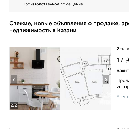
Производственное помещение
Свежие, новые объявления о продаже, а
недвижимость в Казани
2-к 
17 
Вахи
‹
›
Прода
истор
Агент
2
/2