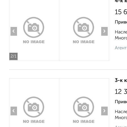
4-к 
15 
Прив
‹
›
Насле
Много
Агент
2
/1
3-к 
12 
Прив
‹
›
Насле
Много