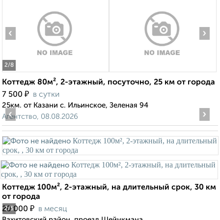
‹
›
2
/8
Коттедж 80м², 2-этажный, посуточно, 25 км от города
₽
7 500
в сутки
25км. от Казани с. Ильинское, Зеленая 94
‹
›
Агентство, 08.08.2026
Коттедж 100м², 2-этажный, на длительный срок, 30 км
от города
₽
20 000
в месяц
2
/5
Вахитовский район, проезд Шейнкмана