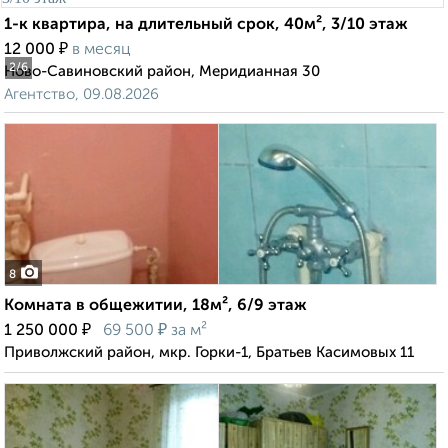
1-к квартира, на длительный срок, 40м², 3/10 этаж
₽
12 000
в месяц
2
/6
Ново-Савиновский район, Меридианная 30
Агентство, 09.08.2026
8
Комната в общежитии, 18м², 6/9 этаж
₽
₽
1 250 000
69 500
за м²
Приволжский район, мкр. Горки-1, Братьев Касимовых 11