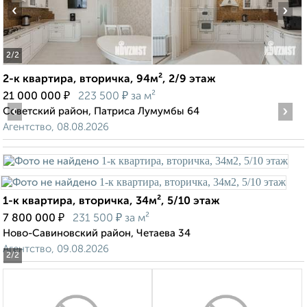
‹
›
2
/2
2-к квартира, вторичка, 94м², 2/9 этаж
₽
₽
21 000 000
223 500
за м²
‹
›
Советский район, Патриса Лумумбы 64
Агентство, 08.08.2026
1-к квартира, вторичка, 34м², 5/10 этаж
₽
₽
7 800 000
231 500
за м²
Ново-Савиновский район, Четаева 34
Агентство, 09.08.2026
2
/2