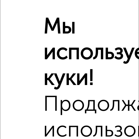
Сравнение средних цен
1‑комнатные квартиры с похожей площадью ±10%
Мы
₽
8 700 000
использу
₽
14 310 297
₽
9 700 000
куки!
Средняя цена район
Это предложение
Средняя цена по городу
Продолж
Похожие предложения рядом
1‑комнатные квартиры недалеко от ЖК Фриссон
использо