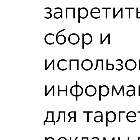
запретит
‹
›
2
/2
сбор и
1-к квартира, вторичка, 44м², 2/15 этаж
₽
₽
14 046 660
320 700
за м²
Приволжский район, ЖК Ботаническая 3 2
использо
Агентство, 04.08.2026
Виртуальные 3D-туры по интересным
информа
местам
для тарге
‹
›