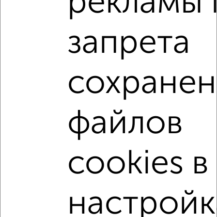
рекламы 
2
/2
1-к квартира, вторичка, 44м², 3/8 этаж
запрета
₽
₽
13 800 000
312 200
за м²
Приволжский район, ЖК Завода СК-4, Шаляпина 26
Агентство, 03.08.2026
сохранен
1-к квартиры
Поиск по схожим параметрам:
файлов
Приволжский район
на улице ЖК Фриссон
не первый этаж
не последний этаж
с балконом
cookies в
c большой кухней
с центральным отоплением
Вторичное жилье
в панельном доме
настройк
с раздельным санузлом
площадью до 40 м²
С черновой отделкой
С чистовой отделкой