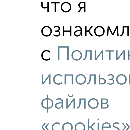
что я
‹
›
ознакомл
2
/2
с
Полити
1-к квартира, вторичка, 44м², 11/20 этаж
₽
₽
13 000 000
296 900
за м²
Приволжский район, ЖК Манхэттен, Оренбургский тракт 8Д
Агентство, 06.08.2026
использо
файлов
‹
›
«cookies
2
/2