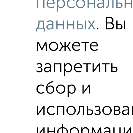
персональ
данных
. Вы
‹
›
можете
2
/9
1-к квартира, вторичка, 33м², 3/9 этаж
запретить
₽
₽
11 000 000
333 400
за м²
Вахитовский район, Татарстан 13
Агентство, 04.08.2026
сбор и
Виртуальные 3D-туры по интересным
местам
использова
информаци