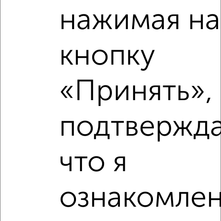
Недалеко от ЖК Ботаническая 3 1 с ценой ниже
нажимая на
кнопку
‹
›
«Принять», 
2
/2
1-к квартира, вторичка, 51м², 7/16 этаж
подтвержд
₽
₽
12 990 000
253 800
за м²
Вахитовский район, Достоевского 57
Агентство, 06.08.2026
что я
ознакомлен
‹
›