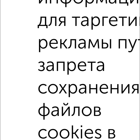
‹
›
для таргети
2
/2
1-к квартира, вторичка, 33м², 24/24 этаж
рекламы пу
₽
₽
11 390 450
347 800
за м²
Приволжский район, ЖК Таулар
Агентство, 02.08.2026
запрета
1-к квартиры
сохранения
Поиск по схожим параметрам:
Приволжский район
на улице ЖК Ботаническая 3
файлов
не первый этаж
не последний этаж
с балконом
c большой кухней
с центральным отоплением
cookies в
Вторичное жилье
в монолитном доме