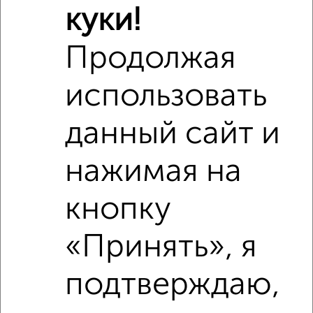
куки!
Продолжая
использовать
данный сайт и
нажимая на
кнопку
Рядом, с меньшей ценой
«Принять», я
Недалеко от Гаврилова 7к2 с ценой ниже
подтверждаю,