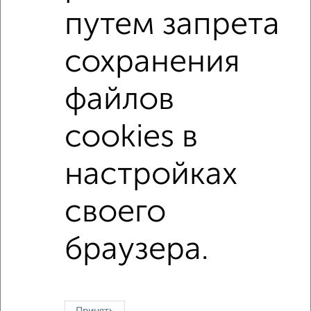
Ново-Савиновский район
на улице Гаврилова
путем запрета
не первый этаж
не последний этаж
с балконом
сохранения
с центральным отоплением
в строящихся домах
в новостройках
в панельном доме
файлов
с раздельным санузлом
площадью до 60 м²
cookies в
↑ НАВЕРХ К МЕНЮ
настройках
Однокомнатные
Двухкомнатные
Трехкомнатные
4‑комнатные
своего
Квартиры студии
От застройщика
Без посредников
Вторичное жилье
В новостройке
В строящемся доме
В новом доме
браузера.
Контакты
Политика конфиденциальности
Пользовательское соглашение
Казань, улица Сафиуллина 5
© 2015–2026
Сайт-доска объявлений недвижимости
О проекте
Реклама на портале
Новости
Статьи
Блог
Риэлторы
Агентства