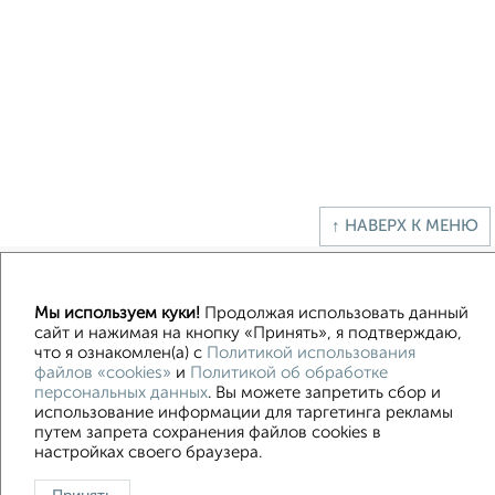
↑ НАВЕРХ К МЕНЮ
Мы используем куки!
Продолжая использовать данный
Контакты
Политика конфиденциальности
сайт и нажимая на кнопку «Принять», я подтверждаю,
Пользовательское соглашение
Казань, улица Сафиуллина 5
что я ознакомлен(а) с
Политикой использования
© 2015–2026
Сайт-доска объявлений недвижимости
О проекте
файлов «cookies»
и
Политикой об обработке
Реклама на портале
Новости
Статьи
Блог
Риэлторы
Агентства
персональных данных
. Вы можете запретить сбор и
использование информации для таргетинга рекламы
Застройщики
Ипотечный калькулятор
путем запрета сохранения файлов cookies в
Консультации по недвижимости
Разместить объявление
настройках своего браузера.
Скачать приложение
Соцсети (vk.com | t.me | dzen.ru)