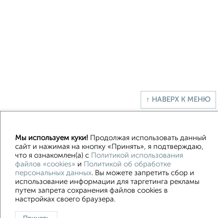
↑ НАВЕРХ К МЕНЮ
Мы используем куки!
Продолжая использовать данный
Контакты
Политика конфиденциальности
сайт и нажимая на кнопку «Принять», я подтверждаю,
Пользовательское соглашение
Казань, улица Сафиуллина 5
что я ознакомлен(а) с
Политикой использования
© 2015–2026
Сайт-доска объявлений недвижимости
О проекте
файлов «cookies»
и
Политикой об обработке
Реклама на портале
Новости
Статьи
Блог
Риэлторы
Агентства
персональных данных
. Вы можете запретить сбор и
использование информации для таргетинга рекламы
Застройщики
Ипотечный калькулятор
путем запрета сохранения файлов cookies в
Консультации по недвижимости
Разместить объявление
настройках своего браузера.
Скачать приложение
Соцсети (vk.com | t.me | dzen.ru)