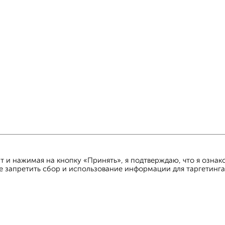
 и нажимая на кнопку «Принять», я подтверждаю, что я ознак
е запретить сбор и использование информации для таргетинга
овательское соглашение
Казань, улица Сафиуллина 5
© 2
ти
Статьи
Блог
Риэлторы
Агентства
стить объявление
Скачать приложение
Соцсети (vk.com | t