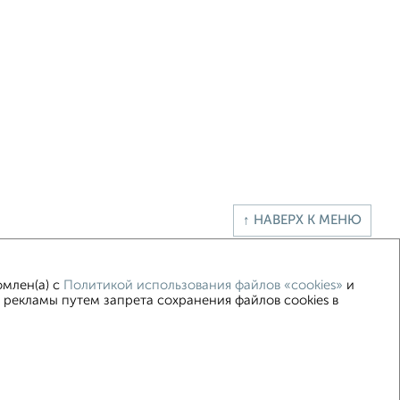
↑ НАВЕРХ К МЕНЮ
омлен(а) с
Политикой использования файлов «cookies»
и
 рекламы путем запрета сохранения файлов cookies в
015–2026
Сайт-доска объявлений недвижимости
Застройщики
Ипотечный калькулятор
.me | dzen.ru)