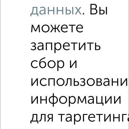
в экологическом смысле. Живу здесь. Только не
данных
. Вы
знаю, на долго ли это. Все вокруг застраивается
этими "аквариумами". При чем все огораживают
оградами как на старых кладбищах, вкривь и вкось.
можете
Попядка нет. Уж извините за сравнение. Говорят, что
будет фонтан. Вам нужен фонтан около дома?
Район становится густо населенным. С одной
запретить
стороны уже построены три высотки Грин Сити.
Рядом высотка Скай Лайн. Впереди 3 или 4 высотки
за ж.д. больницей. Скоро яблоку будет негде упасть.
сбор и
К тому же, я узнавала, ипотека будет дорогая с
высоким процентом. Так что ничего хорошего я не
нахожу.
использовани
✎
04.01.2026
информации
Снимала квартиру на Новаторов 10 лет назад. Очень
тихий район. С тез пор в него влюбилась. Никакого
непонятного контингента не встречала. Поезда
для таргетинг
ходили очень редко, меня не напрягали. Хотя окна
выходили прямо на жд. Главное, чтобы был
обещанный паркинг, тк на данное время в районе