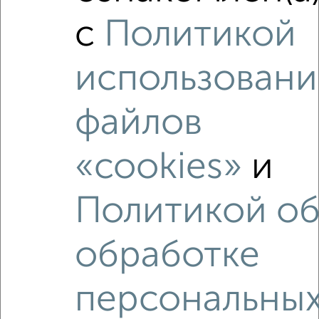
завершении строительства - всё то же убожество.
с
Политикой
Выглядит на удивление допотопно. У
расположенных рядом хрущевок выигрывает разве
что количеством этажей. Находящиеся неподалеку
использовани
жилые комплексы пусть и тоже не являют собой
чудес архитектуры, но хотя бы внешне выглядят
более современно.
файлов
✎
10.05.2026
«cookies»
и
Деревья вырубили почти все.Это у нас могут.Строят
клетушки за бешеные деньги
Политикой о
✎
28.03.2026
Дома высотные,построенные в засыпанном
овраге..... Насколько качественна
обработке
застройка,большой вопрос..
персональны
✎
14.02.2026
Места у нас хорошие, в смысле, зеленые, спокойные