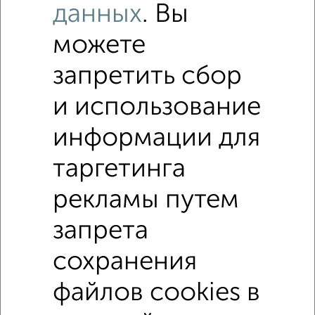
данных
. Вы
‹
›
1
/3
можете
Круговая панорама рядом
запретить сбор
ЖК ул. Заслонова, 38-42
Открыть панораму
и использование
информации для
Отзывы ЖК ул. Заслонова, 38-42
таргетинга
нет данных
рекламы путем
Полезные ссылки
запрета
ЖК ул. Заслонова, 38-42
сохранения
файлов cookies в
↑ НАВЕРХ К МЕНЮ