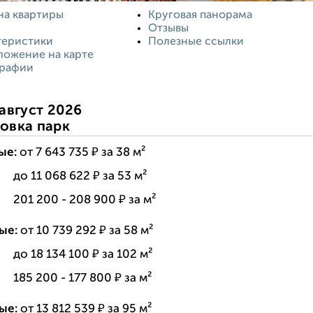
на квартиры
Круговая панорама
Отзывы
теристики
Полезные ссылки
ложение на карте
рафии
август 2026
овка парк
ые:
от 7 643 735 ₽ за 38 м²
--:
до 11 068 622 ₽ за 53 м²
--:
201 200 - 208 900 ₽ за м²
ые:
от 10 739 292 ₽ за 58 м²
--:
до 18 134 100 ₽ за 102 м²
--:
185 200 - 177 800 ₽ за м²
ые:
от 13 812 539 ₽ за 95 м²