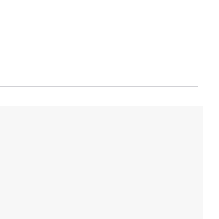
-----: