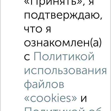
«Принять», я
подтверждаю,
что я
ознакомлен(а)
с
Политикой
‹
›
1
/7
использования
Круговая панорама рядом
файлов
ЖК Green
Открыть панораму
«cookies»
и
Отзывы ЖК Green