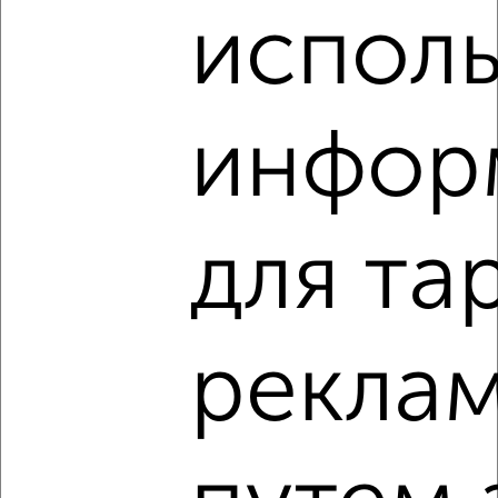
испол
Отзывы ЖК Город-парк Новые Горки
✎
21.06.2026
Хороший комплекс. Закрытые дворы. Квартиры с
инфор
чистовой отделкой. Рядом рынок Родина с
дешевыми товарами. Пусть никогда не закрывается.
А еще в шаговой доступности метро Горки,
отличная транспортная доступность, замечательный
парк Горкинско-Ометьевский лес с лыжней и
для та
горками.
✎
03.05.2026
Классный ЖК, мне очень нравится. Тихий,
рекла
спокойный, рядом покрасный лес для прогулок,
хорошая транспортная развязка, метро в шаговой
доступности. Красивые дома и хорошие соседи.
✎
18.03.2026
Очень всё ухожено, очень красиво, я здесь живу,