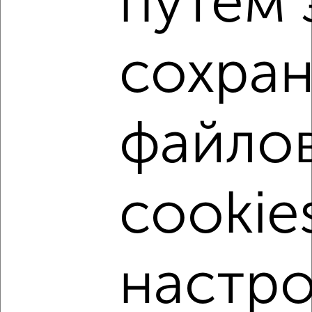
путем 
люди очень добрые здороваются, много детей во
всех домах, рядом школа и детский садик
сохра
✎
01.02.2026
При строителбстве использованы не дешёвые
материалы, но проводка перебита во многих местах
очевидно при монтаже подвесных потолков,
файло
черновая сантехника разведена ужасно. Как
следствие требуется переделывать электрику и
сантехнику, что сводит на нет весь ремонт
сделанный застройщиком.
cookie
✎
19.12.2025
Отдыхали в Июле 2021 года. Очень понравилось.
Спасибо Ольге Акимовне за чистоту,доброту,
хорошее отношение. Будет возможность приедем
настро
отдыхать только в Ольгинку
Показать еще отзывы