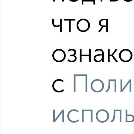
‹
›
1
/8
что я
Планировки квартир
ЖК Город-парк Новые Горки
ознако
с
Поли
исполь