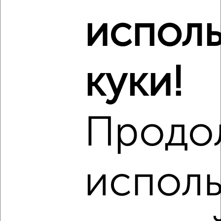
испол
куки!
Продо
исполь
‹
›
1
/12