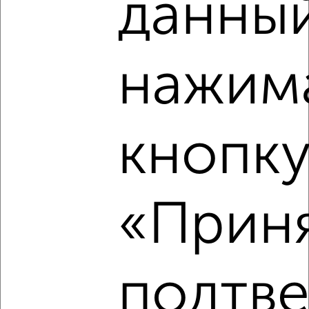
данный
Паркинг ЖК Город-парк Новые Горки
нажим
кнопк
«Приня
подтв