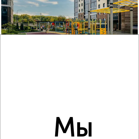
‹
›
1
/11
Подъезд ЖК Город-парк Новые Горки
Мы