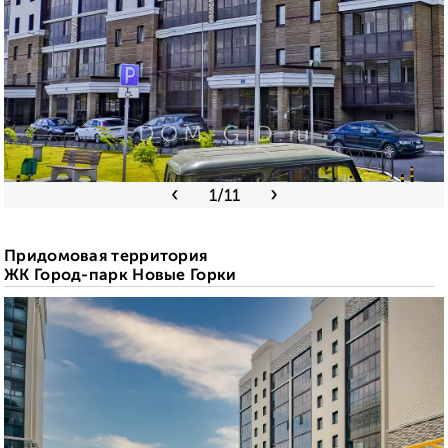
‹
›
1
/11
Придомовая территория
ЖК Город-парк Новые Горки