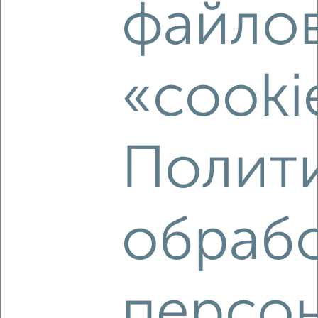
файло
«cooki
‹
›
1
/10
Полит
Инфраструктура рядом
ЖК Город-парк Новые Горки
обраб
персо