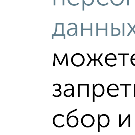
данны
может
‹
›
Транспорт
Парки
Школы
запрет
Ближайший общественный транспорт в 5 - 10 мин.
пешком, 7 мин. до метро Горки
сбор и
Круговая панорама рядом
ЖК Город-парк Новые Горки
Открыть панораму