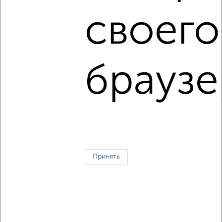
своего
Полезные ссылки
ЖК Город-парк Новые Горки
Оф. сайт:
www.gran-gorki.ru
Застройщик:
www.gran-kazan.ru
браузе
Соцсети:
vk.com/novye_gorki
↑ НАВЕРХ К МЕНЮ
Принять
Контакты
Политика конфиденциальности
Пользовательское соглашение
Казань, улица Сафиуллина 5
© 2015–2026
Сайт-доска объявлений недвижимости
О проекте
Реклама на портале
Новости
Статьи
Блог
Риэлторы
Агентства
Застройщики
Ипотечный калькулятор
Консультации по недвижимости
Разместить объявление