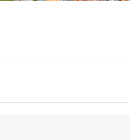
-----: