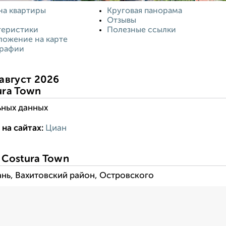
на квартиры
Круговая панорама
Отзывы
теристики
Полезные ссылки
ложение на карте
рафии
август 2026
ura Town
ьных данных
на сайтах:
Циан
------------------------:
-------------------
 Costura Town
ань, Вахитовский район, Островского