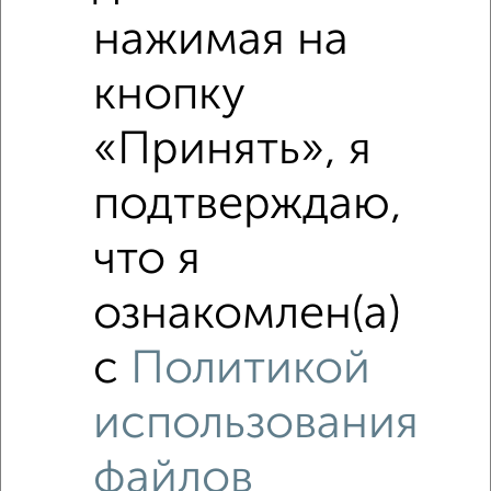
нажимая на
кнопку
«Принять», я
Фотографии
подтверждаю,
ЖК Архитектор
что я
ознакомлен(а)
с
Политикой
использования
‹
›
1
/17
файлов