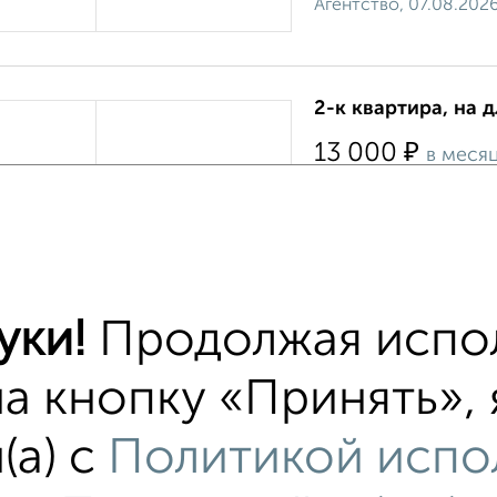
Агентство, 07.08.202
2-к квартира, на 
₽
13 000
в меся
Московский район, Ч
›
Есть вся мебель, что
в наличии все необхо
микроволновая печь, 
Агентство, 05.08.202
уки!
Продолжая испол
на кнопку «Принять»,
тиры
(а) с
Политикой испо
хожим параметрам: