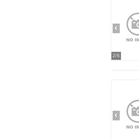
‹
2
/6
‹