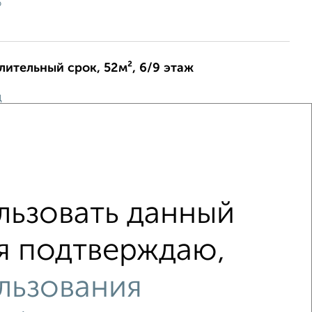
6
длительный срок, 52м², 6/9 этаж
ц
истопольская 5
 на фото, установлена бытовая техника. Свежий ремонт,
димое - холодильник, стиральная машинка, плита,
телевизор, электрический чайник. Поряд...
6
ьзовать данный
 я подтверждаю,
льзования