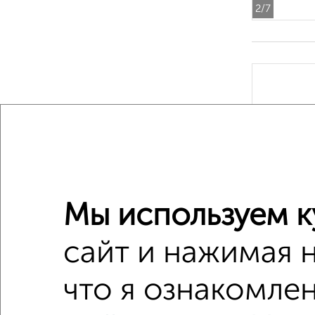
2
/7
‹
Мы используем к
2
/7
сайт и нажимая 
2-к квар
что я ознакомлен
Поиск по с