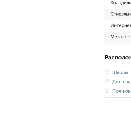
Холодиль
Стиральн
Интерне
Можно с
Располо
Школы
Дет. са
Поликл