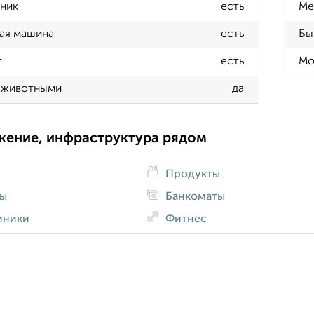
ник
есть
Ме
ая машина
есть
Бы
т
есть
Мо
 животными
да
жение, инфраструктура рядом
Продукты
ды
Банкоматы
иники
Фитнес