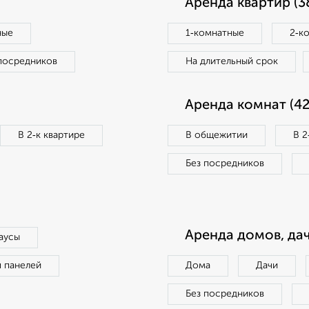
Аренда квартир (3
ные
1‑комнатные
2‑к
посредников
На длительный срок
Аренда комнат (42
В 2‑к квартире
В общежитии
В 2
Без посредников
Аренда домов, дач
аусы
п панелей
Дома
Дачи
Без посредников