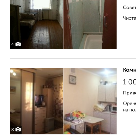
Совет
Чиста
4
Комн
1 0
Прив
Оренб
на по
8