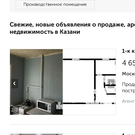
Производственное помещение
Свежие, новые объявления о продаже, а
недвижимость в Казани
1-к 
4 6
Моско
‹
›
Прода
постр
Агент
2
/2