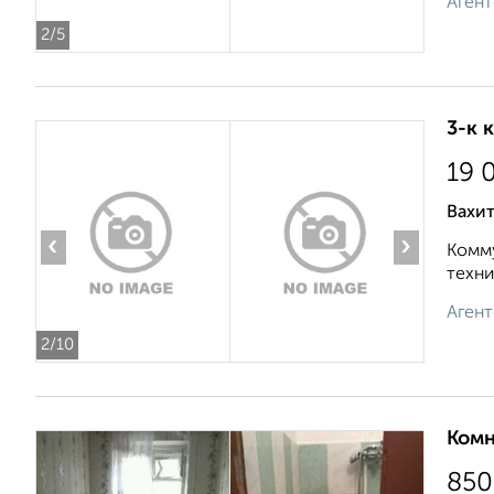
Агент
2
/5
3-к 
19 
Вахит
‹
›
Комму
техни
Агент
2
/10
Комн
850