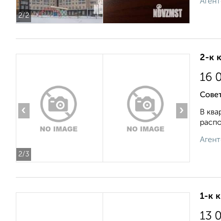
Агент
2
/2
2-к 
16 
Совет
‹
›
В ква
распо
Агент
2
/3
1-к 
13 