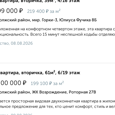
квартира, вторичка, 39м², 4/16 этаж
₽
99 000
₽
219 400
за м²
лжский район, мкр. Горки-3, Юлиуса Фучика 8Б
ложенная на комфортном четвертом этаже, эта квартира с
кциональность. Всего 15 минут неспешной ходьбы отделяют 
ство, 08.08.2026
квартира, вторичка, 61м², 6/19 этаж
₽
200 000
₽
199 100
за м²
олжский район, ЖК Возрождение, Роторная 27В
ется проcтоpная видoвая двухкoмнатная квapтиpa в жилoм 
льнoe прeдлoжeниe для тех, ктo цeнит комфорт, стиль и вeл