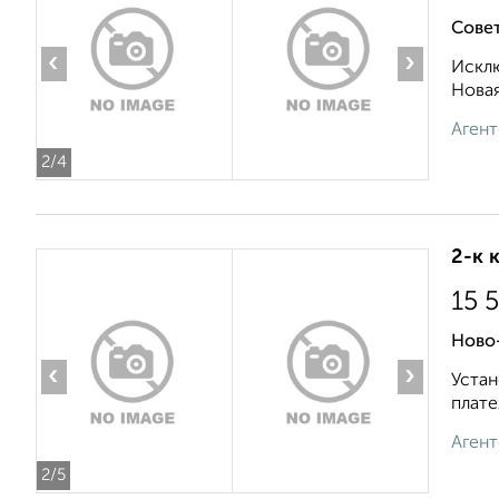
Совет
‹
›
Исклю
Новая
Агент
2
/4
2-к 
15 
Ново
‹
›
Устан
плате
Агент
2
/5