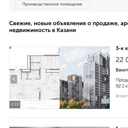
Производственное помещение
Свежие, новые объявления о продаже, а
недвижимость в Казани
3-к 
22 
Вахит
‹
›
Прода
92.1 к
Агент
2
/10