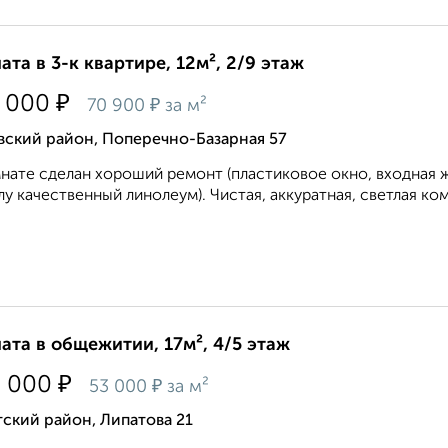
ата в 3-к квартире, 12м², 2/9 этаж
₽
 000
₽
70 900
за м²
вский район, Поперечно-Базарная 57
нате сделан хороший ремонт (пластиковое окно, входная же
лу качественный линолеум). Чистая, аккуратная, светлая ко
ата в общежитии, 17м², 4/5 этаж
₽
0 000
₽
53 000
за м²
ский район, Липатова 21