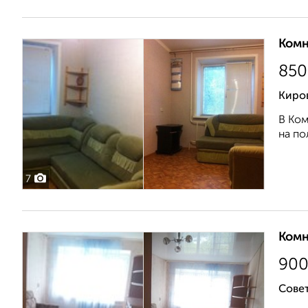
Комн
850
Киро
В Ком
на по
7
Комн
90
Совет