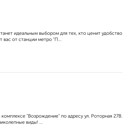
танет идеальным выбором для тех, кто ценит удобство
вас от станции метро "П...
кoмплeксе "Возрождение" пo адрecу ул. Роторная 27В.
икoлепныe виды! ...