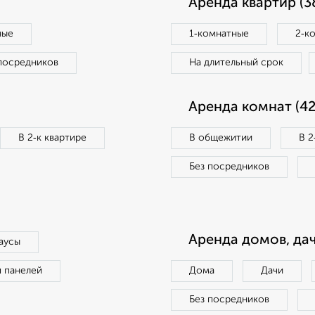
Аренда квартир (3
ные
1‑комнатные
2‑к
посредников
На длительный срок
Аренда комнат (42
В 2‑к квартире
В общежитии
В 2
Без посредников
Аренда домов, дач
аусы
п панелей
Дома
Дачи
Без посредников