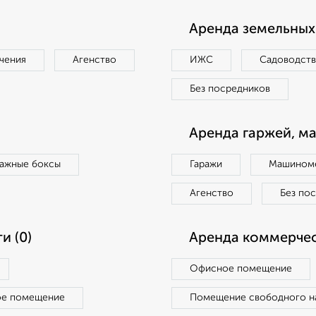
Аренда земельных 
чения
Агенство
ИЖС
Садоводст
Без посредников
Аренда гаржей, м
ражные боксы
Гаражи
Машиноме
Агенство
Без по
и (0)
Аренда коммерчес
Офисное помещение
ое помещение
Помещение свободного н