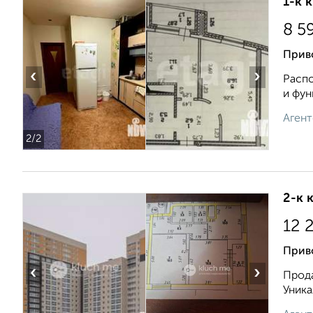
1-к 
8 5
Приво
‹
›
Распо
и фун
Агент
2
/2
2-к 
12 
Прив
‹
›
Пpода
Уникa