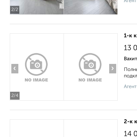
Агент
2
/2
1-к 
13 
Вахит
‹
›
Полны
подкл
Агент
2
/4
2-к 
14 