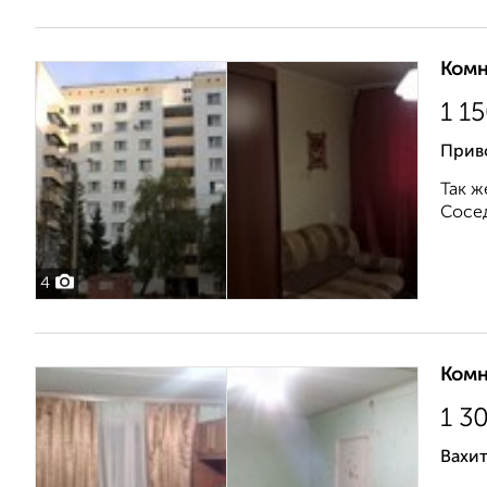
Комн
1 1
Приво
Так ж
Сосед
4
Комн
1 3
Вахи