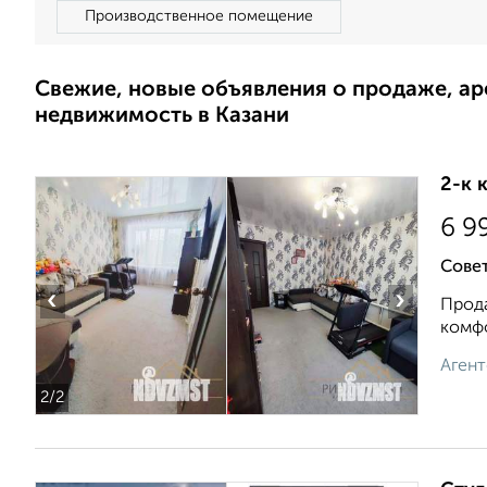
Производственное помещение
Свежие, новые объявления о продаже, а
недвижимость в Казани
2-к 
6 9
Совет
‹
›
Прода
комфо
Агент
2
/2