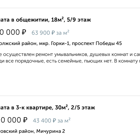
ата в общежитии, 18м², 5/9 этаж
₽
50 000
₽
63 900
за м²
лжский район, мкр. Горки-1, проспект Победы 45
е осуществлен ремонт умывальников, душевых комнат и сан 
и все порядочные, есть семейные, пьющих нет. В комнату п
ата в 3-к квартире, 30м², 2/5 этаж
₽
00 000
₽
43 400
за м²
товский район, Мичурина 2