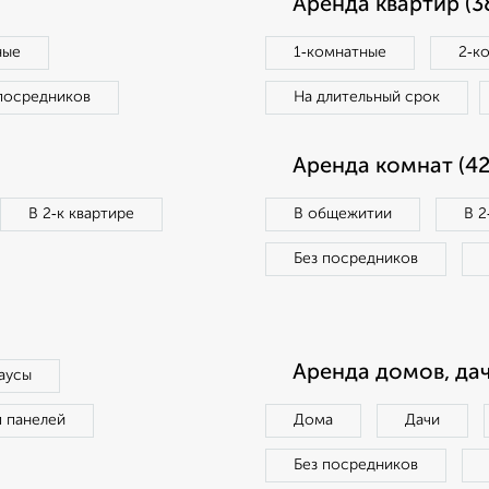
Аренда квартир (3
ные
1‑комнатные
2‑к
посредников
На длительный срок
Аренда комнат (42
В 2‑к квартире
В общежитии
В 2
Без посредников
Аренда домов, дач
аусы
п панелей
Дома
Дачи
Без посредников