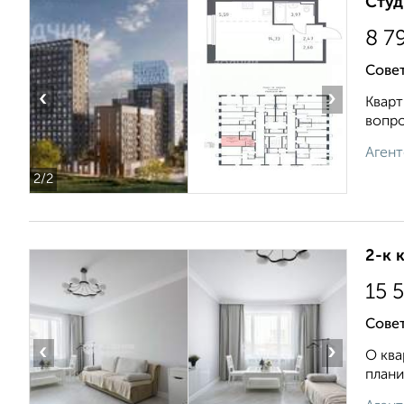
Студ
8 7
Сове
‹
›
Кварт
вопро
Агент
2
/2
2-к 
15 
Совет
‹
›
О ква
плани