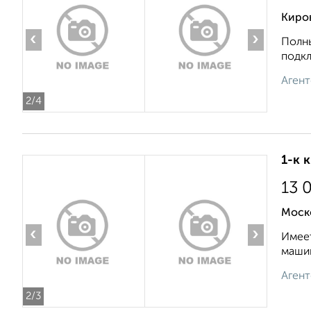
Киро
‹
›
Полны
подкл
Агент
2
/4
1-к 
13 
Моск
‹
›
Имеет
машин
Агент
2
/3