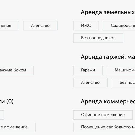
Аренда земельных 
чения
Агенство
ИЖС
Садоводст
Без посредников
Аренда гаржей, м
ражные боксы
Гаражи
Машиноме
Агенство
Без по
и (0)
Аренда коммерчес
Офисное помещение
ое помещение
Помещение свободного н