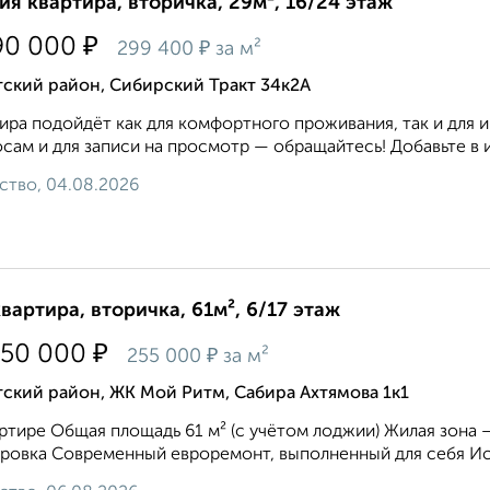
ия квартира, вторичка, 29м², 16/24 этаж
₽
90 000
₽
299 400
за м²
тский район, Сибирский Тракт 34к2А
ира подойдёт как для комфортного проживания, так и для 
сам и для записи на просмотр — обращайтесь! Добавьте в из
ство, 04.08.2026
квартира, вторичка, 61м², 6/17 этаж
₽
550 000
₽
255 000
за м²
ский район, ЖК Мой Ритм, Сабира Ахтямова 1к1
ртире Общая площадь 61 м² (с учётом лоджии) Жилая зона —
ровка Современный евроремонт, выполненный для себя Исп