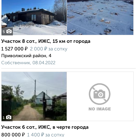
5
Участок 8 сот., ИЖС, 15 км от города
₽
₽
1 527 000
2 000
за сотку
Приволжский район, 4
Собственник, 08.04.2022
1
Участок 6 сот., ИЖС, в черте города
₽
₽
800 000
1 400
за сотку