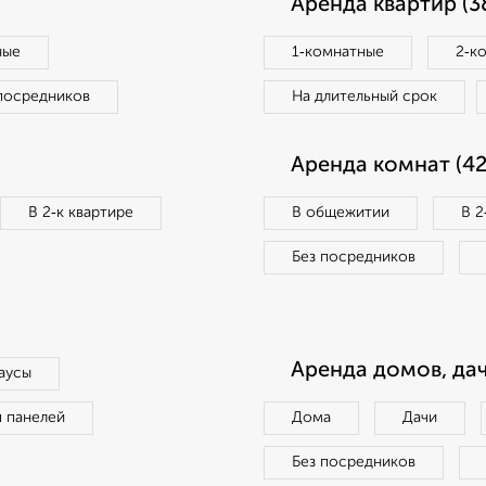
Аренда квартир (3
ные
1‑комнатные
2‑к
посредников
На длительный срок
Аренда комнат (42
В 2‑к квартире
В общежитии
В 2
Без посредников
Аренда домов, дач
аусы
п панелей
Дома
Дачи
Без посредников