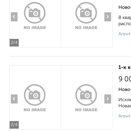
Ново-
‹
›
В ква
распо
Агент
2
/4
1-к 
9 0
Ново
‹
›
Исклю
Новая
Агент
2
/4