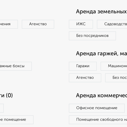
Аренда земельных 
чения
Агенство
ИЖС
Садоводст
Без посредников
Аренда гаржей, м
ражные боксы
Гаражи
Машиноме
Агенство
Без по
и (0)
Аренда коммерчес
Офисное помещение
ое помещение
Помещение свободного н