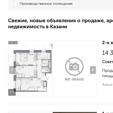
Производственное помещение
Свежие, новые объявления о продаже, а
недвижимость в Казани
2-к 
14 
Совет
‹
›
Прода
площа
Агент
2
/1