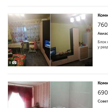
Комн
760
Авиа
Блок 
у раз
8
Комн
690
Совет