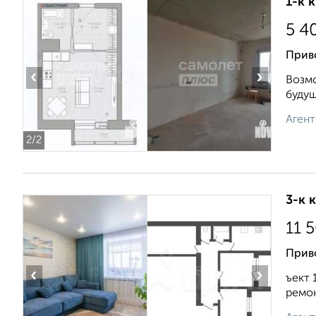
1-к 
5 4
Прив
‹
›
Возмо
будущ
Агент
2
/2
3-к 
11 
Приво
‹
›
ъект 
ремон