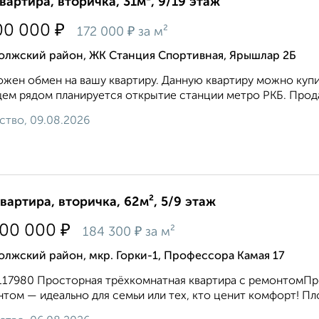
квартира, вторичка, 31м², 9/19 этаж
₽
00 000
₽
172 000
за м²
олжский район, ЖК Станция Спортивная, Ярышлар 2Б
жен обмен на вашу квартиру. Данную квартиру можно купит
ем рядом планируется открытие станции метро РКБ. Прода
ство, 09.08.2026
квартира, вторичка, 62м², 5/9 этаж
₽
500 000
₽
184 300
за м²
лжский район, мкр. Горки-1, Профессора Камая 17
117980 Просторная трёхкомнатная квартира с ремонтомПр
том — идеально для семьи или тех, кто ценит комфорт! Площ