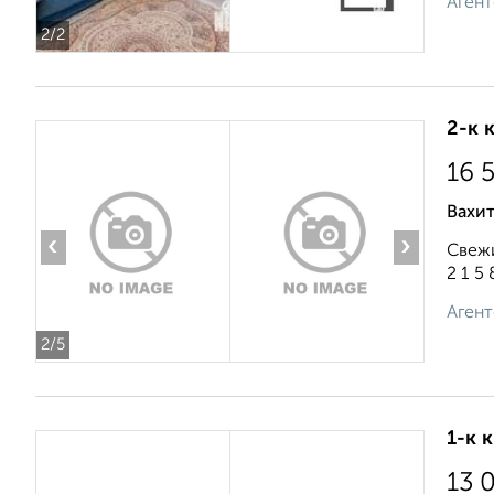
Агент
2
/2
2-к 
16 
Вахит
‹
›
Свежи
2 1 5 8
Агент
2
/5
1-к 
13 