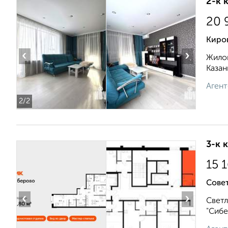
2-к 
20 
Киро
‹
›
Жилой
Казан
Агент
2
/2
3-к 
15 
Сове
‹
›
Светл
"Сибе