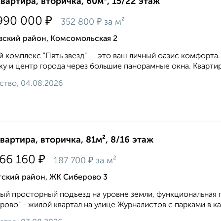
квартира, вторичка, 60м², 15/22 этаж
₽
990 000
₽
352 800
за м²
вский район, Комсомольская 2
 комплекс "Пять звезд" — это ваш личный оазис комфорта
ку и центр города через большие панорамные окна. Квартир
ство, 04.08.2026
квартира, вторичка, 81м², 8/16 этаж
₽
166 160
₽
187 700
за м²
тский район, ЖК Сиберово 3
ый просторный подъезд на уровне земли, функциональная п
рово" - жилой квартал на улице Журналистов с парками в ка