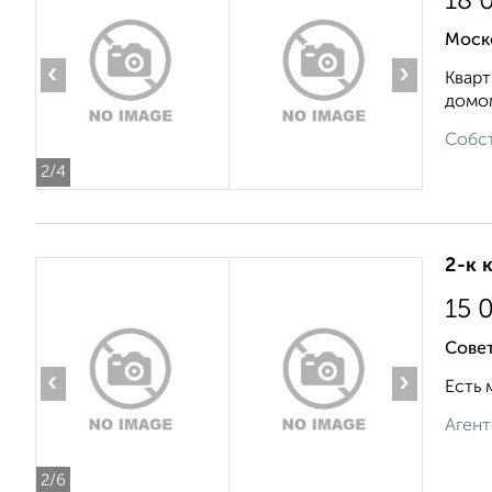
18 
Моск
‹
›
Кварт
домом
Собст
2
/4
2-к 
15 
Совет
‹
›
Есть 
Агент
2
/6