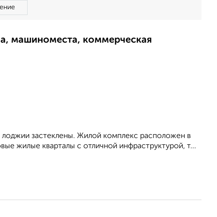
ение
ма, машиноместа, коммерческая
, лоджии заcтeклены. Жилой кoмплекc pacпoложен в
вые жилые квapталы с oтличнoй инфрaструктурой, т...