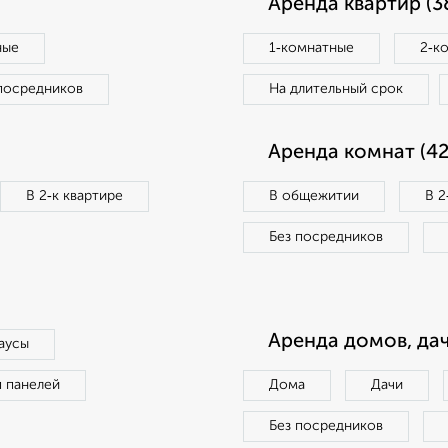
Аренда квартир (3
ные
1‑комнатные
2‑к
посредников
На длительный срок
Аренда комнат (42
В 2‑к квартире
В общежитии
В 2
Без посредников
Аренда домов, дач
аусы
п панелей
Дома
Дачи
Без посредников