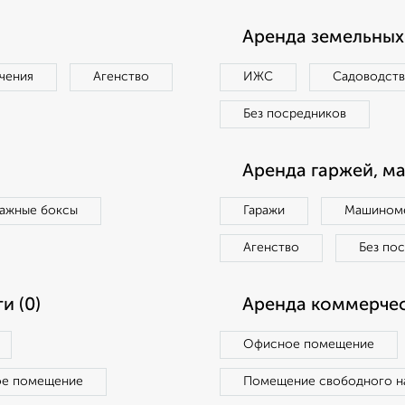
Аренда земельных 
чения
Агенство
ИЖС
Садоводст
Без посредников
Аренда гаржей, м
ражные боксы
Гаражи
Машиноме
Агенство
Без по
и (0)
Аренда коммерчес
Офисное помещение
ое помещение
Помещение свободного н