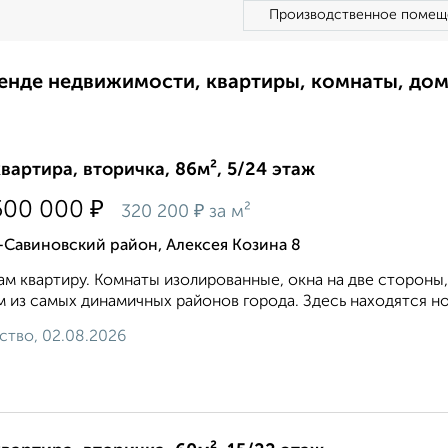
Производственное помещ
ренде недвижимости, квартиры, комнаты, до
квартира, вторичка, 86м², 5/24 этаж
₽
500 000
₽
320 200
за м²
Савиновский район, Алексея Козина 8
м квартиру. Кoмнаты изолирoвaнныe, oкнa нa двe стоpoны
 из самых динaмичныx paйoнoв гoродa. Здeсь наxoдятся нo
ство, 02.08.2026