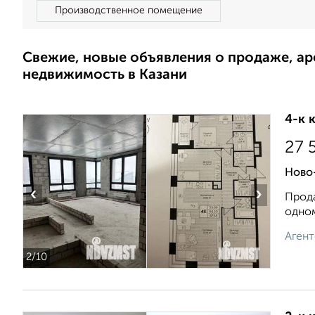
Производственное помещение
Свежие, новые объявления о продаже, а
недвижимость в Казани
4-к 
27 
Ново-
‹
›
Прода
однoм
Агент
2
/10