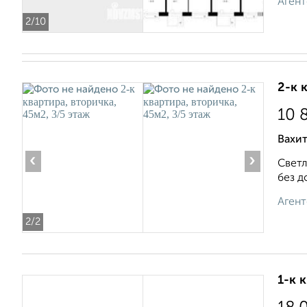
Агент
2
/10
2-к 
10 
Вахит
‹
›
Светл
без д
Агент
2
/2
1-к 