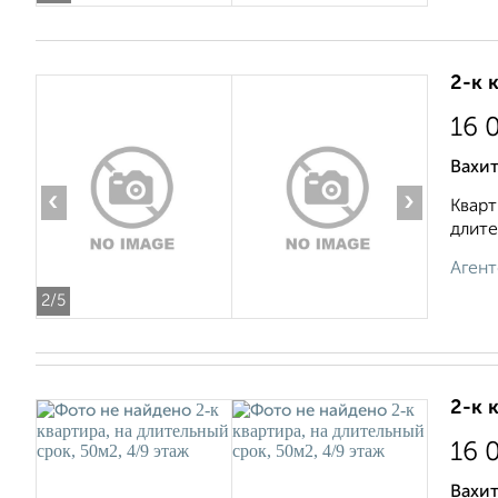
2-к 
16 
Вахит
‹
›
Кварт
длите
Агент
2
/5
2-к 
16 
Вахит