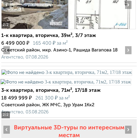
‹
›
2
/2
1-к квартира, вторичка, 39м², 3/7 этаж
₽
₽
6 499 000
165 400
за м²
‹
›
Советский район, мкр. Азино-1, Рашида Вагапова 18
Агентство, 07.08.2026
3-к квартира, вторичка, 71м², 17/18 этаж
₽
₽
18 499 999
261 300
за м²
Советский район, ЖК МЧС, Зур Урам 1Кк2
Агентство, 03.08.2026
2
/2
Виртуальные 3D-туры по интересным
‹
›
местам