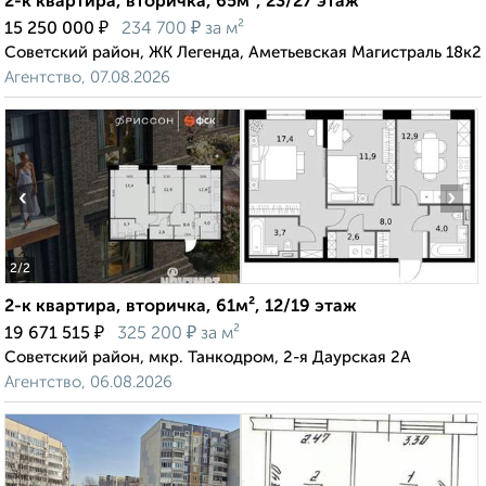
2-к квартира, вторичка, 65м², 23/27 этаж
₽
₽
15 250 000
234 700
за м²
Советский район, ЖК Легенда, Аметьевская Магистраль 18к2
Агентство, 07.08.2026
‹
›
2
/2
2-к квартира, вторичка, 61м², 12/19 этаж
₽
₽
19 671 515
325 200
за м²
Советский район, мкр. Танкодром, 2-я Даурская 2А
Агентство, 06.08.2026