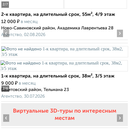
2
/7
2-к квартира, на длительный срок, 55м², 4/9 этаж
₽
12 000
в месяц
Ново-Савиновский район, Академика Лаврентьева 28
‹
›
Агентство, 02.08.2026
1-к квартира, на длительный срок, 38м², 3/5 этаж
₽
9 000
в месяц
2
/6
Вахитовский район, Тельмана 23
Агентство, 30.07.2026
Виртуальные 3D-туры по интересным
‹
›
местам