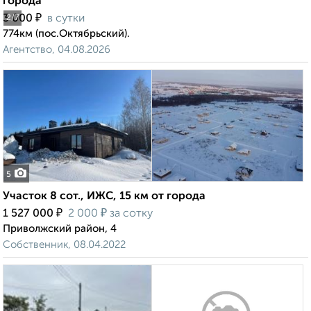
города
₽
3 000
в сутки
2
/7
774км (пос.Октябрьский).
Агентство, 04.08.2026
5
Участок 8 сот., ИЖС, 15 км от города
₽
₽
1 527 000
2 000
за сотку
Приволжский район, 4
Собственник, 08.04.2022