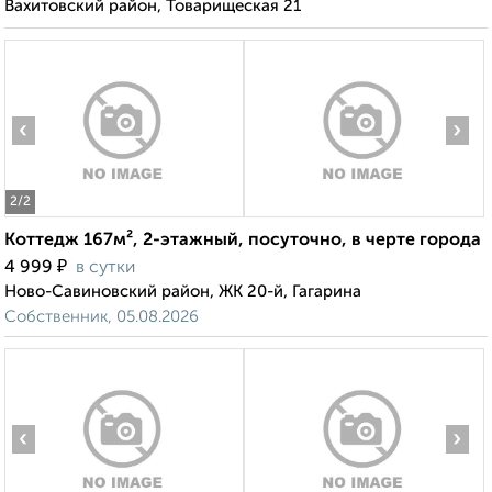
Вахитовский район, Товарищеская 21
‹
›
2
/2
Коттедж 167м², 2-этажный, посуточно, в черте города
₽
4 999
в сутки
Ново-Савиновский район, ЖК 20-й, Гагарина
Собственник, 05.08.2026
‹
›