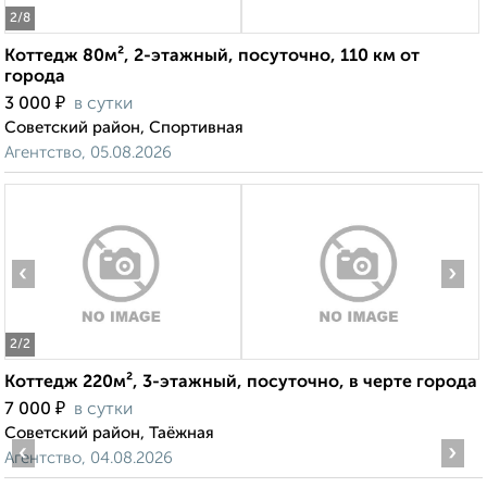
2
/8
Коттедж 80м², 2-этажный, посуточно, 110 км от
города
₽
3 000
в сутки
Советский район, Спортивная
Агентство, 05.08.2026
‹
›
2
/2
Коттедж 220м², 3-этажный, посуточно, в черте города
₽
7 000
в сутки
Советский район, Таёжная
‹
›
Агентство, 04.08.2026