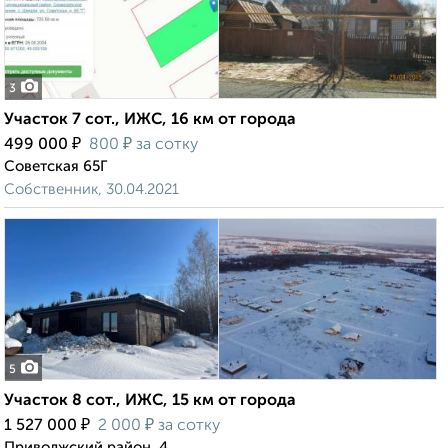
3
Участок 7 сот., ИЖС, 16 км от города
₽
₽
499 000
800
за сотку
Советская 65Г
Собственник, 30.04.2021
5
Участок 8 сот., ИЖС, 15 км от города
₽
₽
1 527 000
2 000
за сотку
Приволжский район, 4