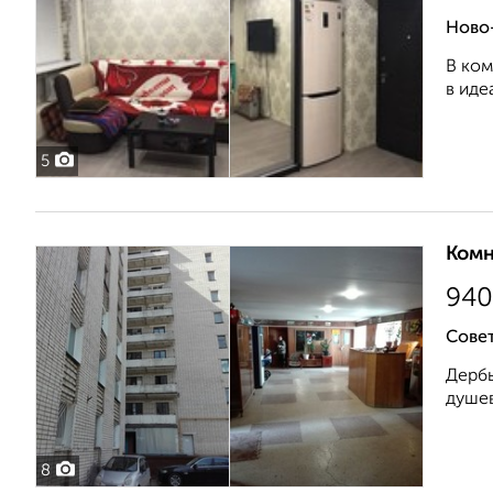
Ново-
В ком
в иде
5
Комн
940
Совет
Дербы
душев
8