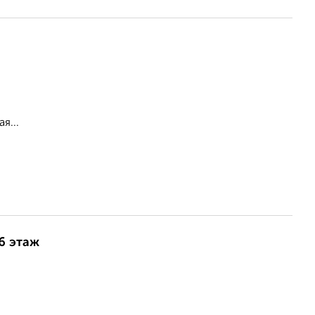
я...
16 этаж