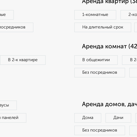
Аренда квартир (3
ные
1‑комнатные
2‑к
посредников
На длительный срок
Аренда комнат (42
В 2‑к квартире
В общежитии
В 2
Без посредников
Аренда домов, дач
аусы
п панелей
Дома
Дачи
Без посредников