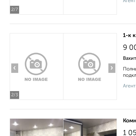
Агент
2
/7
1-к 
9 0
Вахит
‹
›
Полны
подкл
Агент
2
/3
Комн
1 0