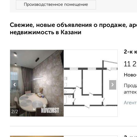
Производственное помещение
Свежие, новые объявления о продаже, а
недвижимость в Казани
2-к 
11 
Ново-
‹
›
Прода
аптек
Агент
2
/2