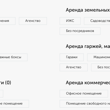
Аренда земельных 
чения
Агенство
ИЖС
Садоводст
Без посредников
Аренда гаржей, м
ражные боксы
Гаражи
Машиноме
Агенство
Без по
и (0)
Аренда коммерчес
Офисное помещение
ое помещение
Помещение свободного н