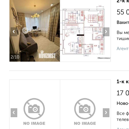
2-к 
55 
Вахит
‹
›
Вы ме
тишин
Агент
2
/10
1-к 
17 
Ново
‹
›
Все ф
телев