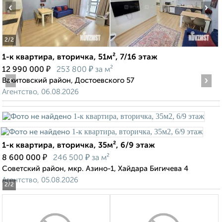
‹
›
2
/2
1-к квартира, вторичка, 51м², 7/16 этаж
₽
₽
12 990 000
253 800
за м²
‹
›
Вахитовский район, Достоевского 57
Агентство, 06.08.2026
1-к квартира, вторичка, 35м², 6/9 этаж
₽
₽
8 600 000
246 500
за м²
Советский район, мкр. Азино-1, Хайдара Бигичева 4
Агентство, 05.08.2026
2
/2