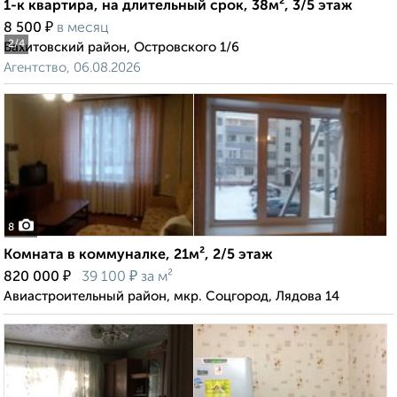
1-к квартира, на длительный срок, 38м², 3/5 этаж
₽
8 500
в месяц
2
/4
Вахитовский район, Островского 1/6
Агентство, 06.08.2026
8
Комната в коммуналке, 21м², 2/5 этаж
₽
₽
820 000
39 100
за м²
Авиастроительный район, мкр. Соцгород, Лядова 14