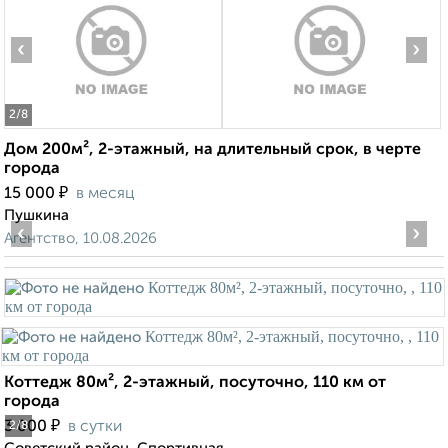
‹
›
2
/8
Дом 200м², 2-этажный, на длительный срок, в черте
города
₽
15 000
в месяц
Пушкина
‹
›
Агентство, 10.08.2026
Коттедж 80м², 2-этажный, посуточно, 110 км от
города
₽
3 000
в сутки
2
/8