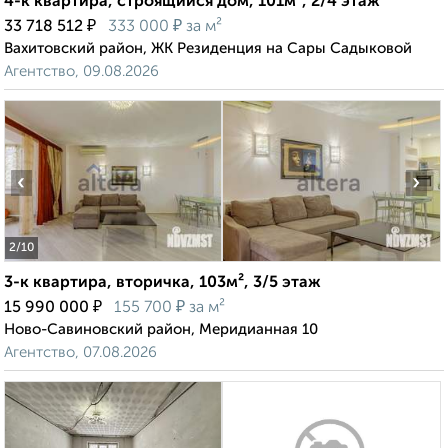
4-к квартира, строящийся дом, 101м², 2/4 этаж
₽
₽
33 718 512
333 000
за м²
Вахитовский район, ЖК Резиденция на Сары Садыковой
Агентство, 09.08.2026
‹
›
2
/10
3-к квартира, вторичка, 103м², 3/5 этаж
₽
₽
15 990 000
155 700
за м²
Ново-Савиновский район, Меридианная 10
Агентство, 07.08.2026