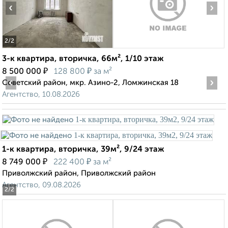
‹
›
2
/2
3-к квартира, вторичка, 66м², 1/10 этаж
₽
₽
8 500 000
128 800
за м²
‹
›
Советский район, мкр. Азино-2, Ломжинская 18
Агентство, 10.08.2026
1-к квартира, вторичка, 39м², 9/24 этаж
₽
₽
8 749 000
222 400
за м²
Приволжский район, Приволжский район
Агентство, 09.08.2026
2
/2