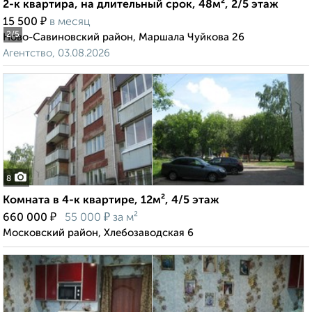
2-к квартира, на длительный срок, 48м², 2/5 этаж
₽
15 500
в месяц
2
/5
Ново-Савиновский район, Маршала Чуйкова 26
Агентство, 03.08.2026
8
Комната в 4-к квартире, 12м², 4/5 этаж
₽
₽
660 000
55 000
за м²
Московский район, Хлебозаводская 6