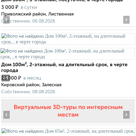
Дом 100м², 3-этажный, посуточно, в черте города
₽
3 000
в сутки
Приволжский район, Лиственная
‹
›
Собственник, 06.08.2026
Дом 100м², 2-этажный, на длительный срок, в черте
города
₽
23 000
в месяц
2
/8
Кировский район, Залесная
Собственник, 08.08.2026
Виртуальные 3D-туры по интересным
‹
›
местам