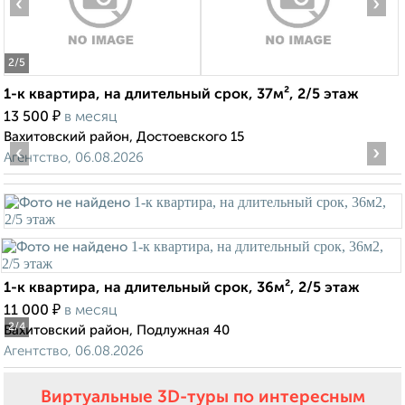
‹
›
2
/5
1-к квартира, на длительный срок, 37м², 2/5 этаж
₽
13 500
в месяц
Вахитовский район, Достоевского 15
‹
›
Агентство, 06.08.2026
1-к квартира, на длительный срок, 36м², 2/5 этаж
₽
11 000
в месяц
2
/4
Вахитовский район, Подлужная 40
Агентство, 06.08.2026
Виртуальные 3D-туры по интересным