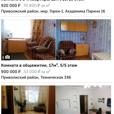
₽
₽
920 000
70 800
за м²
Приволжский район, мкр. Горки-1, Академика Парина 16
8
Комната в общежитии, 17м², 5/5 этаж
₽
₽
900 000
53 000
за м²
Приволжский район, Техническая 39Б