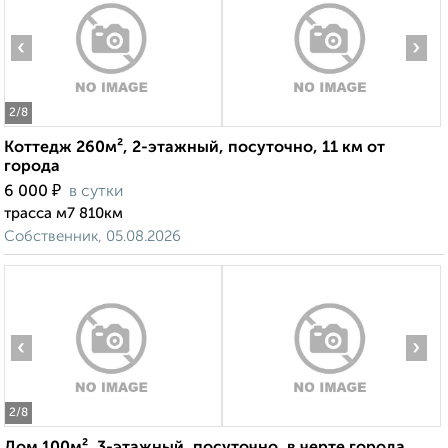
‹
›
2
/8
Коттедж 260м², 2-этажный, посуточно, 11 км от
города
₽
6 000
в сутки
трасса м7 810км
Собственник, 05.08.2026
‹
›
2
/8