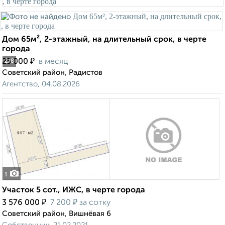
Дом 65м², 2-этажный, на длительный срок, в черте
города
₽
25 000
в месяц
2
/8
Советский район, Радистов
Агентство, 04.08.2026
1
Участок 5 сот., ИЖС, в черте города
₽
₽
3 576 000
7 200
за сотку
Советский район, Вишнёвая 6