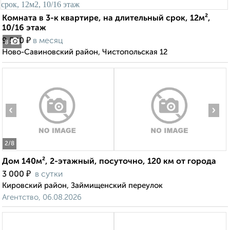
Комната в 3-к квартире, на длительный срок, 12м²,
10/16 этаж
₽
9 500
в месяц
8
Ново-Савиновский район, Чистопольская 12
‹
›
2
/8
Дом 140м², 2-этажный, посуточно, 120 км от города
₽
3 000
в сутки
Кировский район, Займищенский переулок
Агентство, 06.08.2026