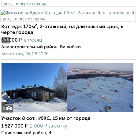
Коттедж 170м², 2-этажный, на длительный срок, в
черте города
₽
60 000
в месяц
2
/8
Авиастроительный район, Вишнёвая
Агентство, 06.08.2026
5
Участок 8 сот., ИЖС, 15 км от города
₽
₽
1 527 000
2 000
за сотку
Приволжский район, 4