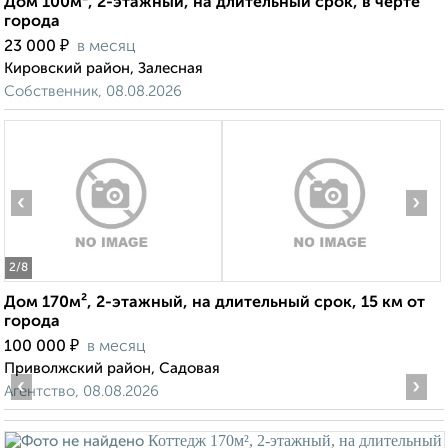
Дом 100м², 2-этажный, на длительный срок, в черте
города
₽
23 000
в месяц
Кировский район, Залесная
Собственник, 08.08.2026
‹
›
2
/8
Дом 170м², 2-этажный, на длительный срок, 15 км от
города
₽
100 000
в месяц
Приволжский район, Садовая
‹
›
Агентство, 08.08.2026