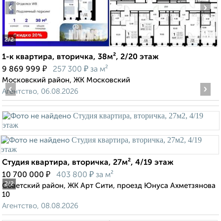
‹
›
2
/2
1-к квартира, вторичка, 38м², 2/20 этаж
₽
₽
9 869 999
257 300
за м²
Московский район, ЖК Московский
‹
›
Агентство, 06.08.2026
Студия квартира, вторичка, 27м², 4/19 этаж
₽
₽
10 700 000
403 800
за м²
2
/2
Советский район, ЖК Арт Сити, проезд Юнуса Ахметзянова
10
Агентство, 08.08.2026