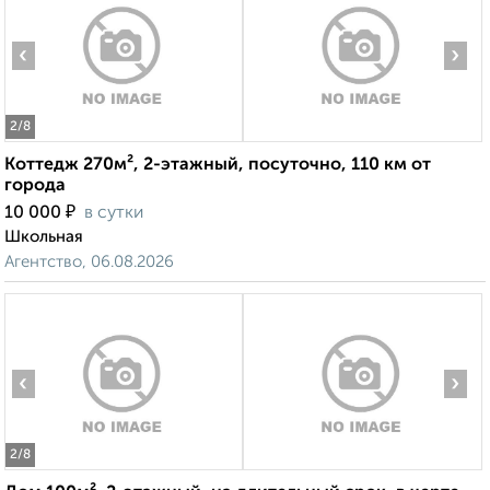
‹
›
2
/8
Коттедж 270м², 2-этажный, посуточно, 110 км от
города
₽
10 000
в сутки
Школьная
Агентство, 06.08.2026
‹
›
2
/8