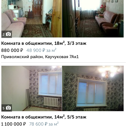
2
Комната в общежитии, 18м², 3/3 этаж
₽
₽
880 000
48 900
за м²
Приволжский район, Каучуковая 7Ак1
5
Комната в общежитии, 14м², 5/5 этаж
₽
₽
1 100 000
78 600
за м²