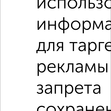
использ
₽
₽
7 500 000
211 300
за м²
Приволжский район, мкр. Горки-3, Дубравная 49А
Агентство, 07.08.2026
информ
Виртуальные 3D-туры по интересным
местам
для тарг
рекламы
‹
›
запрета
2
/2
1-к квартира, вторичка, 32м², 3/9 этаж
₽
₽
8 000 000
247 700
за м²
Приволжский район, мкр. Ферма-2, ЖК Соловьиная роща,
сохране
Рауиса Гареева 98