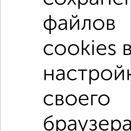
Агентство, 07.08.2026
файлов
1-к квартиры
Поиск по схожим параметрам:
cookies 
Приволжский район
на улице Приволжский район
не первый этаж
не последний этаж
с балконом
с центральным отоплением
Вторичное жилье
настрой
в панельном доме
с раздельным санузлом
площадью до 40 м²
В ипотеку
С паркингом
своего
В экологически чистом районе
↑ НАВЕРХ К МЕНЮ
браузера
Однокомнатные
Двухкомнатные
Трехкомнатные
4‑комнатные