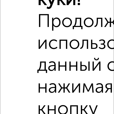
куки!
₽
8 683 000
Продолж
₽
9 590 000
Средняя цена район
использ
Это предложение
Средняя цена по городу
данный с
Похожие предложения рядом
1‑комнатные квартиры недалеко от Приволжский район
нажимая
кнопку