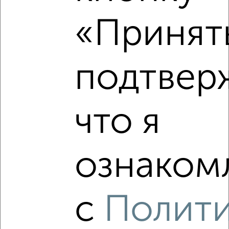
«Принять
подтвер
что я
Рядом, с меньшей ценой
Недалеко от Приволжский район с ценой ниже
ознакомл
‹
›
с
Полит