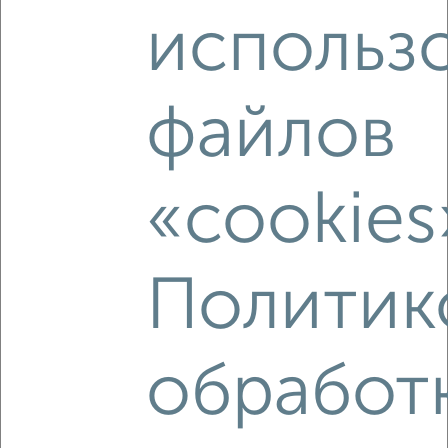
2
/5
использ
1-к квартира, вторичка, 33м², 11/20 этаж
₽
₽
8 499 000
258 400
за м²
Приволжский район, мкр. М14, Братьев Батталовых 27к2
Агентство, 09.08.2026
файлов
«cookies
‹
›
Политик
2
/2
1-к квартира, вторичка, 47м², 6/10 этаж
₽
₽
8 499 999
182 500
за м²
Приволжский район, ЖК Солнечный Город, Баки Урманче 10
обработ
Агентство, 08.08.2026