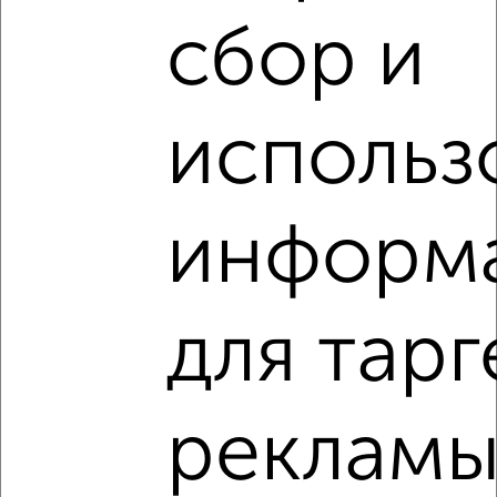
сбор и
‹
›
использ
2
/2
1-к квартира, вторичка, 36м², 5/9 этаж
₽
₽
7 500 000
211 300
за м²
информ
Приволжский район, мкр. Горки-3, Дубравная 49А
Агентство, 07.08.2026
Виртуальные 3D-туры по интересным
для тарг
местам
реклам
‹
›