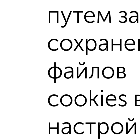
путем з
2
/2
1-к квартира, вторичка, 32м², 3/9 этаж
₽
₽
8 000 000
247 700
за м²
сохране
Приволжский район, мкр. Ферма-2, ЖК Соловьиная роща,
Рауиса Гареева 98
Агентство, 07.08.2026
файлов
1-к квартиры
Поиск по схожим параметрам:
cookies 
Приволжский район
на улице Приволжский район
не первый этаж
не последний этаж
с балконом
настрой
с центральным отоплением
Вторичное жилье
в панельном доме
с раздельным санузлом