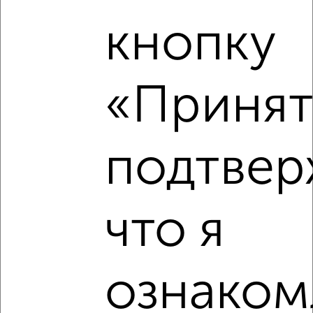
кнопку
«Принять
подтвер
что я
ознаком
Рядом, с меньшей ценой
Недалеко от Приволжский район с ценой ниже