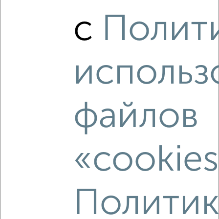
с
Полит
‹
›
использ
2
/5
1-к квартира, вторичка, 33м², 11/20 этаж
файлов
₽
₽
8 499 000
258 400
за м²
Приволжский район, мкр. М14, Братьев Батталовых 27к2
Агентство, 09.08.2026
«cookie
‹
›
Политик