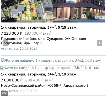
‹
›
2
/3
1-к квартира, вторичка, 37м², 9/19 этаж
₽
₽
7 220 000
197 700
за м²
Приволжский район, мкр. Суварово, ЖК Станция
‹
›
Спортивная, Ярышлар 8
Агентство, 10.08.2026
1-к квартира, вторичка, 34м², 1/10 этаж
₽
₽
7 000 000
208 400
за м²
Ново-Савиновский район, ЖК 68-й, Адоратского 9
Агентство, 10.08.2026
2
/2