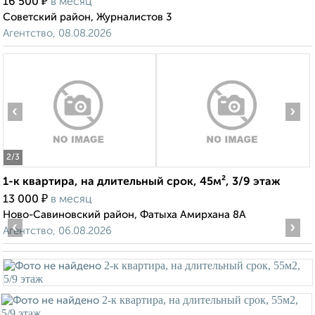
₽
16 500
в месяц
Советский район, Журналистов 3
Агентство, 08.08.2026
‹
›
2
/3
1-к квартира, на длительный срок, 45м², 3/9 этаж
₽
13 000
в месяц
Ново-Савиновский район, Фатыха Амирхана 8А
‹
›
Агентство, 06.08.2026