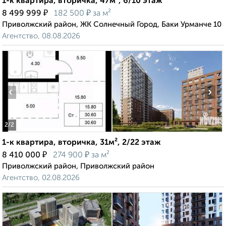
1-к квартира, вторичка, 47м², 6/10 этаж
₽
₽
8 499 999
182 500
за м²
Приволжский район, ЖК Солнечный Город, Баки Урманче 10
Агентство, 08.08.2026
‹
›
2
/2
1-к квартира, вторичка, 31м², 2/22 этаж
₽
₽
8 410 000
274 900
за м²
Приволжский район, Приволжский район
Агентство, 02.08.2026