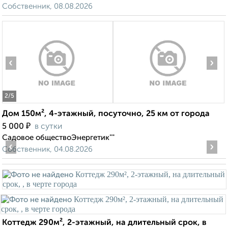
Собственник, 08.08.2026
‹
›
2
/5
Дом 150м², 4-этажный, посуточно, 25 км от города
₽
5 000
в сутки
Садовое обществоЭнергетик""
‹
›
Собственник, 04.08.2026
Коттедж 290м², 2-этажный, на длительный срок, в