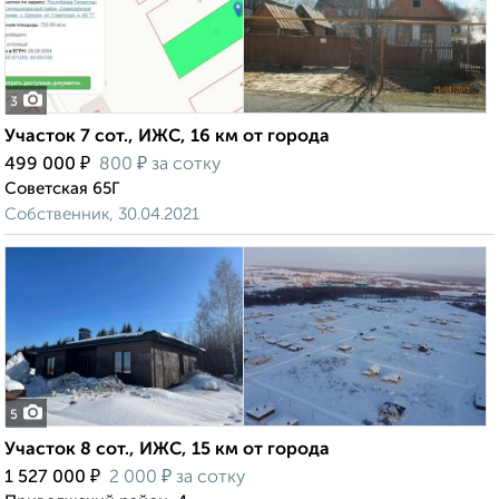
3
Участок 7 сот., ИЖС, 16 км от города
₽
₽
499 000
800
за сотку
Советская 65Г
Собственник, 30.04.2021
5
Участок 8 сот., ИЖС, 15 км от города
₽
₽
1 527 000
2 000
за сотку