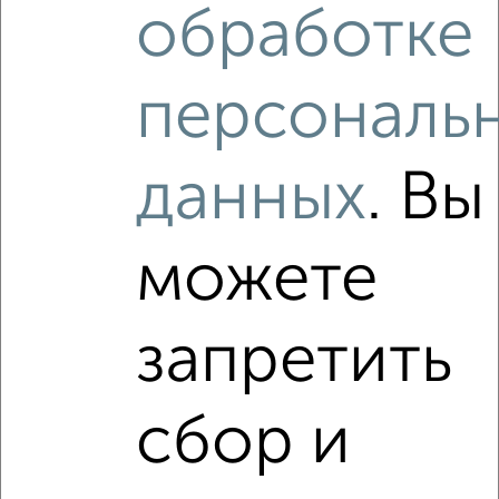
обработке
персональ
данных
. Вы
можете
запретить
сбор и
Рядом, с меньшей ценой
Недалеко от ЖК Батталовский с ценой ниже