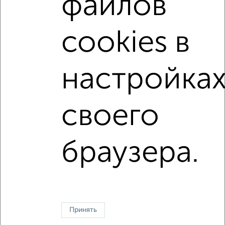
файлов
не первый этаж
не последний этаж
с балконом
с центральным отоплением
Вторичное жилье
cookies в
в панельном доме
с раздельным санузлом
площадью до 60 м²
В ипотеку
С паркингом
настройка
В экологически чистом районе
своего
↑ НАВЕРХ К МЕНЮ
Однокомнатные
Двухкомнатные
Трехкомнатные
4‑комнатные
браузера.
Квартиры студии
От застройщика
Без посредников
Вторичное жилье
В новостройке
В строящемся доме
В новом доме
Контакты
Политика конфиденциальности
Пользовательское соглашение
Казань, улица Сафиуллина 5
Принять
© 2015–2026
Сайт-доска объявлений недвижимости
О проекте
Реклама на портале
Новости
Статьи
Блог
Риэлторы
Агентства