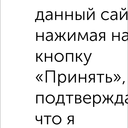
Школы
Продукты
Аптеки
данный сай
Дет. сады
Банкоматы
Торг. центры
Поликлиники
Фитнес
Кафе
нажимая н
кнопку
«Принять»,
подтвержд
что я