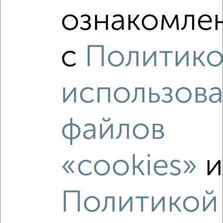
ознакомлен
Сравнение средних цен
2‑комнатные квартиры с похожей площадью ±10%
с
Политик
₽
11 100 000
использов
₽
10 581 000
файлов
₽
12 310 000
Средняя цена район
«cookies»
Это предложение
Средняя цена по городу
Политикой
Похожие предложения рядом
2‑комнатные квартиры недалеко от ЖК Батталовский