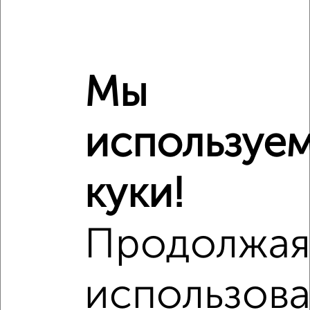
Количество комнат
2
2
Общая площадь
53 м
Этаж
11
Материал дома
панельный
Мы
Всего этажей в доме
24
Балкон
есть
используе
Год постройки дома
нет данных
Ремонт
обычный
куки!
Вид жилья
вторичка
Санузел
раздельный
Площадь кухни
нет данных
Продолжа
Отопление
центральное
использова
Расположение, инфраструктура рядом