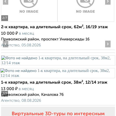
‹
›
2
/7
2-к квартира, на длительный срок, 62м², 16/19 этаж
₽
10 000
в месяц
Приволжский район, проспект Универсиады 16
‹
›
Агентство, 05.08.2026
1-к квартира, на длительный срок, 38м², 12/14 этаж
₽
13 000
в месяц
2
/7
Приволжский район, Качалова 76
Агентство, 08.08.2026
Виртуальные 3D-туры по интересным