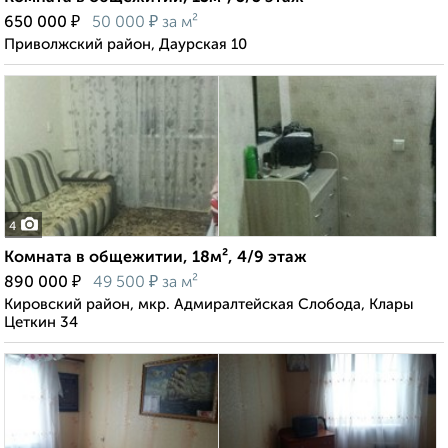
₽
₽
650 000
50 000
за м²
Приволжский район, Даурская 10
4
Комната в общежитии, 18м², 4/9 этаж
₽
₽
890 000
49 500
за м²
Кировский район, мкр. Адмиралтейская Слобода, Клары
Цеткин 34