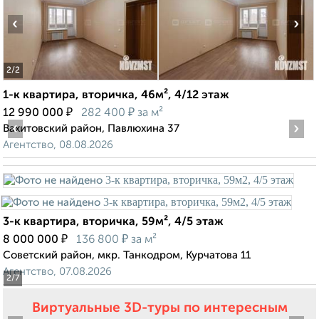
‹
›
2
/2
1-к квартира, вторичка, 46м², 4/12 этаж
₽
₽
12 990 000
282 400
за м²
‹
›
Вахитовский район, Павлюхина 37
Агентство, 08.08.2026
3-к квартира, вторичка, 59м², 4/5 этаж
₽
₽
8 000 000
136 800
за м²
Советский район, мкр. Танкодром, Курчатова 11
Агентство, 07.08.2026
2
/7
Виртуальные 3D-туры по интересным