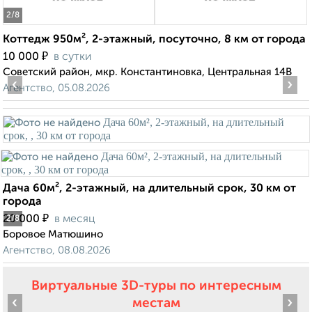
2
/8
Коттедж 950м², 2-этажный, посуточно, 8 км от города
₽
10 000
в сутки
Советский район, мкр. Константиновка, Центральная 14В
‹
›
Агентство, 05.08.2026
Дача 60м², 2-этажный, на длительный срок, 30 км от
города
₽
20 000
в месяц
2
/8
Боровое Матюшино
Агентство, 08.08.2026
Виртуальные 3D-туры по интересным
‹
›
местам