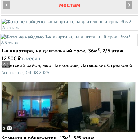
‹
›
местам
1-к квартира, на длительный срок, 36м², 2/5 этаж
₽
12 500
в месяц
2
/3
Советский район, мкр. Танкодром, Латышских Стрелков 6
Агентство, 04.08.2026
6
Комната в общежитии, 13м², 5/5 этаж