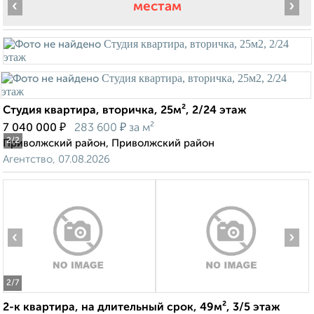
‹
›
местам
Студия квартира, вторичка, 25м², 2/24 этаж
₽
₽
7 040 000
283 600
за м²
2
/2
Приволжский район, Приволжский район
Агентство, 07.08.2026
‹
›
2
/7
2-к квартира, на длительный срок, 49м², 3/5 этаж